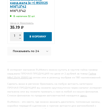
сборочных единиц
кард.вала (к-т) 853025
бортовой передачи
М16*1,5*42
МАЗ рулевого
рулевого пальца
насоса ГУР
М16*1,5*42
В наличии 32 шт.
радиатора верхний
Опора МАЗ
МАЗ двигателя
Цена в Ярославль
опоры карданного
опоры карданного вала
35.19
Р
Коробка отбора
Коробка отбора мощности
В КОРЗИНУ
МАЗ цапфы
уровня масла
МАЗ задней
Барабан тормозной МАЗ
МАЗ полуприцепа в сборе
Показывать по 24
Болт карданный
Болт гайка гровер кард.вала
гайка гровер кард.вала к-т
гровер кард.вала
В интернет магазине RuMotors можно купить в группе гайка гровер
гровер кард.вала к-т
кард.вала к-т
кард.вала ПРОЧАЯ ПРОДУКЦИЯ по цене от 2 рублей за товар
Гайка
М8х1,25х14 250610 (а)
оптом или в розницу выбрав из 1181 наименований.
Каталог сборочных
Каталог сборочных единиц
Сделать заказ в регионе Ярославль на любую запчасть категории
Трос газа
Стекло опускное
Шланг витой
ПРОЧАЯ ПРОДУКЦИЯ вы можете круглосуточно через каталог интернет
магазина или вы можете приехать к нам в любой из наших филиалов.
Шестерня МАЗ
Фильтр топливный
Список филиалов по продаже автозапчастей находятся
здесь
.
Дифференциал МАЗ
Дифференциал МАЗ заднего
RuMotors - это место, где можно заказать двигатели, топливные насосы,
коробки передачб сцепление и прочие запчасти для автомобилей с
Дифференциал МАЗ заднего моста