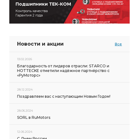
Подшипники ТЕК-КОМ
Контроль качества
Гарантия 2 года
Новости и акции
Все
13.02.2026
Благодарность от лидеров отрасли: STARCO и
HOTTECKE отметили надёжное партнёрство с
«РуМоторс»
28.12.2024
Поздравляем вас с наступающим Новым Годом!
28.06.2024
SORL в RuMotors
12.06.2024
С Днем России