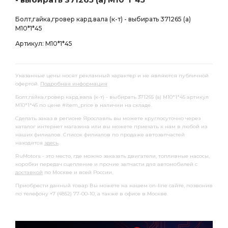
Болт,гайка,гровер кард.вала (к-т) - выбирать 371265 (а)
М10*1*45
Артикул: М10*1*45
Указанные цены носят рекламный характер и не являются публичной
офертой.
Подробная информация
Болт,гайка,гровер кард.вала (к-т) - выбирать 371265 (а) М10*1*45 артикул
М10*1*45 по цене #item_price в наличии на складе.
Сделать заказ в регионе Ярославль вы можете круглосуточно через
каталог интернет магазина или вы можете приехать к нам в любой из
наших филиалов. Список филиалов по продаже автозапчастей
находятся
здесь
.
RuMotors - это место, где можно заказать двигатели, топливные насосы,
коробки передач сцепление и прочие запчасти для автомобилей с
доставкой
по Москве и всей России.
Приобрести данный товар Вы можете на нашем on-line сайте, позвонив
по телефону +7 (4852) 77-00-10, а также в офисе в Москве.