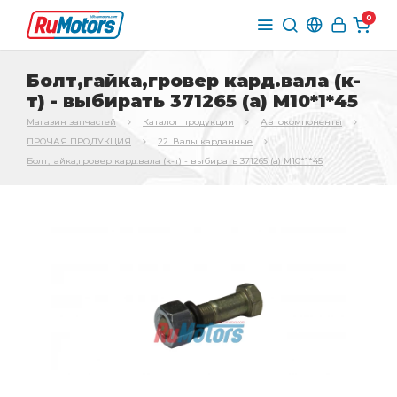
0
Болт,гайка,гровер кард.вала (к-
т) - выбирать 371265 (а) М10*1*45
Магазин запчастей
Каталог продукции
Автокомпоненты
ПРОЧАЯ ПРОДУКЦИЯ
22. Валы карданные
Болт,гайка,гровер кард.вала (к-т) - выбирать 371265 (а) М10*1*45