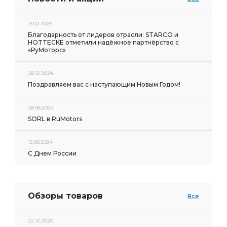
13.02.2026
Благодарность от лидеров отрасли: STARCO и
HOTTECKE отметили надёжное партнёрство с
«РуМоторс»
28.12.2024
Поздравляем вас с наступающим Новым Годом!
28.06.2024
SORL в RuMotors
12.06.2024
С Днем России
Обзоры товаров
Все
22.12.2020