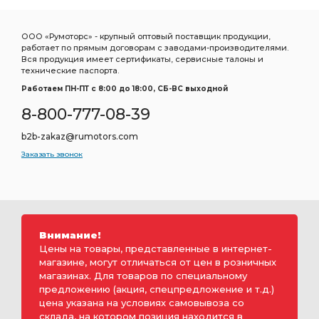
ООО «Румоторс» - крупный оптовый поставщик продукции,
работает по прямым договорам с заводами-производителями.
Вся продукция имеет сертификаты, сервисные талоны и
технические паспорта.
Работаем ПН-ПТ c 8:00 до 18:00, СБ-ВС выходной
8-800-777-08-39
b2b-zakaz@rumotors.com
Заказать звонок
Внимание!
Цены на товары, представленные в интернет-
магазине, могут отличаться от цен в розничных
магазинах. Для товаров по специальному
предложению (акция, спецпредложение и т.д.)
цена указана на условиях самовывоза со
склада, на котором позиция находится в