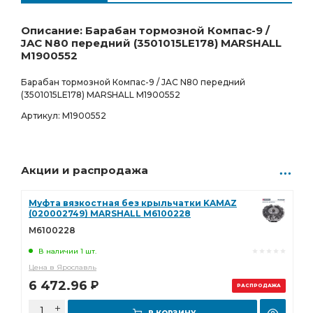
Ростов-на-Дону
Товар под заказ
10 792.00
Р
0 шт.
Описание: Барабан тормозной Компас-9 /
JAC N80 передний (3501015LE178) MARSHALL
M1900552
Барабан тормозной Компас-9 / JAC N80 передний
(3501015LE178) MARSHALL M1900552
Артикул: M1900552
Акции и распродажа
Муфта вязкостная без крыльчатки KAMAZ
(020002749) MARSHALL M6100228
M6100228
В наличии 1 шт.
Цена в Ярославль
6 472.96
Р
РАСПРОДАЖА