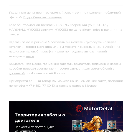
Указанные цены носят рекламный характер и не являются публичной
офертой.
Подробная информация
Барабан тормозной Компас-9 / JAC N80 передний (3501015LE178)
MARSHALL M1900552 артикул M1900552 по цене #item_price в наличии на
складе.
Сделать заказ в регионе Ярославль вы можете круглосуточно через
каталог интернет магазина или вы можете приехать к нам в любой из
наших филиалов. Список филиалов по продаже автозапчастей
находятся
здесь
.
RuMotors - это место, где можно заказать двигатели, топливные насосы,
коробки передач сцепление и прочие запчасти для автомобилей с
доставкой
по Москве и всей России.
Приобрести данный товар Вы можете на нашем on-line сайте, позвонив
по телефону +7 (4852) 77-00-10, а также в офисе в Москве.
Территория заботы о
двигателе
Запчасти от поставщика
на конвейер