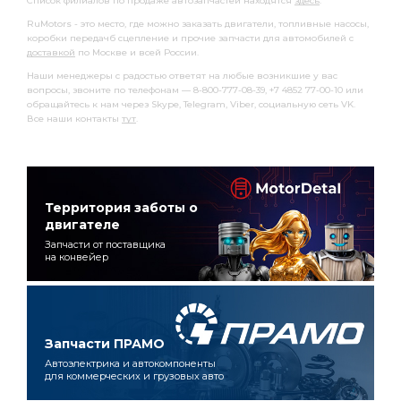
Список филиалов по продаже автозапчастей находятся
здесь
.
RuMotors - это место, где можно заказать двигатели, топливные насосы,
коробки передачб сцепление и прочие запчасти для автомобилей с
доставкой
по Москве и всей России.
Наши менеджеры с радостью ответят на любые возникшие у вас
вопросы, звоните по телефонам — 8-800-777-08-39, +7 4852 77-00-10 или
обращайтесь к нам через Skype, Telegram, Viber, социальную сеть VK.
Все наши контакты
тут
.
Территория заботы о
двигателе
Запчасти от поставщика
на конвейер
Запчасти ПРАМО
Автоэлектрика и автокомпоненты
для коммерческих и грузовых авто