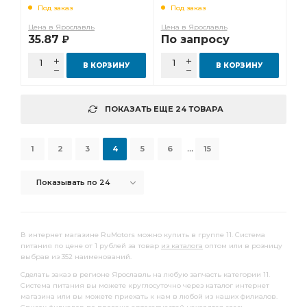
Под заказ
Под заказ
Цена в Ярославль
Цена в Ярославль
35.87
По запросу
Р
В КОРЗИНУ
В КОРЗИНУ
ПОКАЗАТЬ ЕЩЕ 24 ТОВАРА
...
1
2
3
4
5
6
15
Показывать по 24
В интернет магазине RuMotors можно купить в группе 11. Система
питания по цене от 1 рублей за товар
из каталога
оптом или в розницу
выбрав из 352 наименований.
Сделать заказ в регионе Ярославль на любую запчасть категории 11.
Система питания вы можете круглосуточно через каталог интернет
магазина или вы можете приехать к нам в любой из наших филиалов.