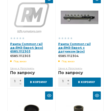
Рампа Common rail
Рампа Common rail
дв.ЯМЗ Евро4 (всн)
дв.ЯМЗ Евро4 c
6585.1112303
датчиком (всн)
6585.1112304
6585.1112303
6585.1112304
Под заказ
Под заказ
Цена в Ярославль
Цена в Ярославль
По запросу
По запросу
В КОРЗИНУ
В КОРЗИНУ