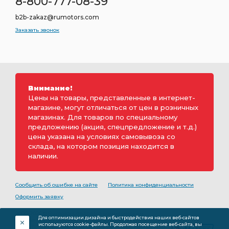
8-800-777-08-39
b2b-zakaz@rumotors.com
Заказать звонок
Внимание!
Цены на товары, представленные в интернет-
магазине, могут отличаться от цен в розничных
магазинах. Для товаров по специальному
предложению (акция, спецпредложение и т.д.)
цена указана на условиях самовывоза со
склада, на котором позиция находится в
наличии.
Сообщить об ошибке на сайте
Политика конфиденциальности
Оформить заявку
2000-2026 © Rumotors является коммерческим
Для оптимизации дизайна и быстродействия наших веб-сайтов
обозначением ООО «РуМоторс». Все права на
используются cookie-файлы. Продолжая посещение веб-сайта, вы
разработку принадлежат ООО «Румоторс». Не является