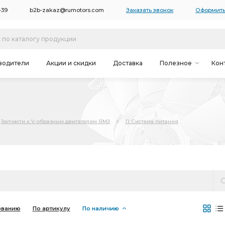
-39
b2b-zakaz@rumotors.com
Заказать звонок
Оформить
водители
Акции и скидки
Доставка
Полезное
Кон
Запчасти к V-образным двигателям ЯМЗ
11. Система питания
званию
По артикулу
По наличию