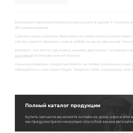
В интернет магазине RuMotors можно купить в группе 11. Система п
352 наименований.
Сделать заказ в регионе Ярославль на любую запчасть категории 
или вы можете приехать к нам в любой из наших филиалов. Спис
RuMotors - это место, где можно заказать двигатели, топливные 
доставкой
по Москве и всей России.
Наши менеджеры с радостью ответят на любые возникшие у вас воп
обращайтесь к нам через Skype, Telegram, Viber, социальную сеть
Полный каталог продукции
Купить запчасти вы можете онлайн из дома, офиса или 
мы предусмотрели несколько способов заказа автозапч