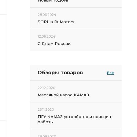
Новым Годом!
28.06.2024
SORL в RuMotors
12.06.2024
С Днем России
Обзоры товаров
Все
22.12.2020
Масляной насос КАМАЗ
25.11.2020
ПГУ КАМАЗ устройство и принцип
работы
28.09.2020