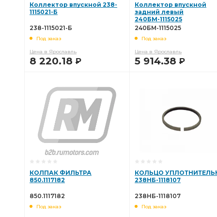
Коллектор впускной 238-
Коллектор впускной
1115021-Б
задний левый
240БМ-1115025
238-1115021-Б
240БМ-1115025
Под заказ
Под заказ
Цена в Ярославль
Цена в Ярославль
8 220.18
5 914.38
Р
Р
В КОРЗИНУ
В КОРЗИНУ
КОЛПАК ФИЛЬТРА
КОЛЬЦО УПЛОТНИТЕЛЬ
850.1117182
238НБ-1118107
850.1117182
238НБ-1118107
Под заказ
Под заказ