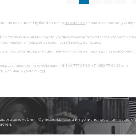
итания по цене от 1 рублей за товар
из каталога
оптом или в розницу выбра
11. Система питания вы можете круглосуточно через каталог интернет мага
ок филиалов по продаже автозапчастей находятся
здесь
.
насосы, коробки передачб сцепление и прочие запчасти для автомобилей с
росы, звоните по телефонам — 8-800-777-08-39, +7 4852 77-00-10 или
 VK. Все наши контакты
тут
.
вашего автомобиля. Функционал сайта интуитивно прост: для вашего 
астей.