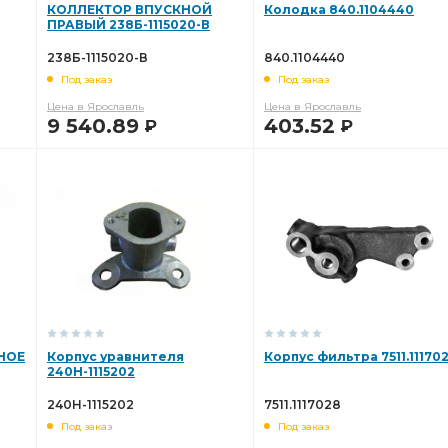
КОЛЛЕКТОР ВПУСКНОЙ
Колодка 840.1104440
ПРАВЫЙ 238Б-1115020-В
238Б-1115020-В
840.1104440
Под заказ
Под заказ
Цена в Ярославль
Цена в Ярославль
9 540.89
403.52
Р
Р
В КОРЗИНУ
В КОРЗИНУ
НОЕ
Корпус уравнителя
Корпус фильтра 7511.11170
240Н-1115202
240Н-1115202
7511.1117028
Под заказ
Под заказ