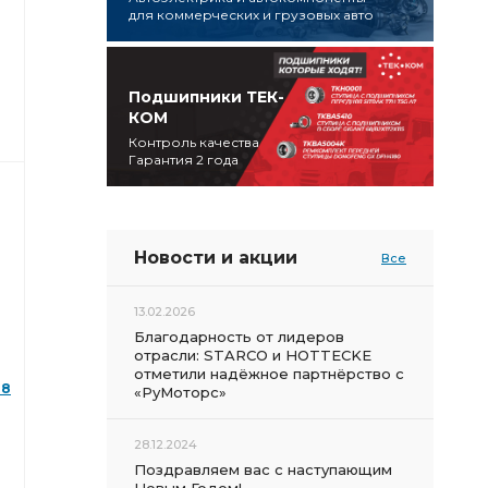
для коммерческих и грузовых авто
Подшипники ТЕК-
КОМ
Контроль качества
Гарантия 2 года
Новости и акции
Все
13.02.2026
Благодарность от лидеров
отрасли: STARCO и HOTTECKE
отметили надёжное партнёрство с
28
«РуМоторс»
28.12.2024
Поздравляем вас с наступающим