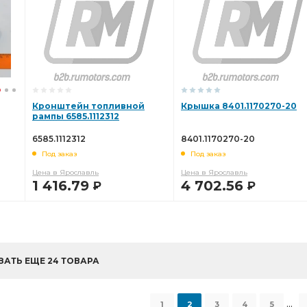
Кронштейн топливной
Крышка 8401.1170270-20
рампы 6585.1112312
6585.1112312
8401.1170270-20
Под заказ
Под заказ
Цена в Ярославль
Цена в Ярославль
1 416.79
4 702.56
Р
Р
В КОРЗИНУ
В КОРЗИНУ
ЗАТЬ ЕЩЕ 24 ТОВАРА
...
1
2
3
4
5