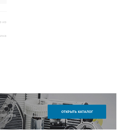
в из
зина
ОТКРЫТЬ КАТАЛОГ
удобства