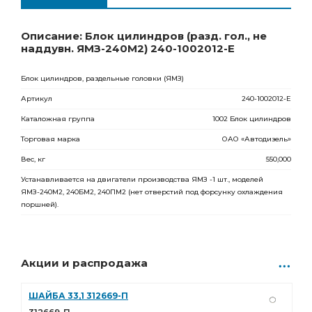
Ростов-на-Дону
Товар под заказ
1 004 439.00
Р
0 шт.
Описание: Блок цилиндров (разд. гол., не
наддувн. ЯМЗ-240М2) 240-1002012-Е
Блок цилиндров, раздельные головки
(ЯМЗ
)
Артикул
240-1002012-Е
Каталожная группа
1002 Блок цилиндров
Торговая марка
ОАО
«Автодизель
»
Вес, кг
550,000
Устанавливается на двигатели производства ЯМЗ -1 шт., моделей
ЯМЗ-240М2, 240БМ2, 240ПМ2
(нет
отверстий под форсунку охлаждения
поршней).
Акции и распродажа
ШАЙБА 33,1 312669-П