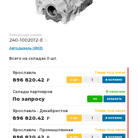
Заводской номер
240-1002012-Е
Автодизель (ЯМЗ)
Всего на складах 0 шт.
Ярославль
Товар под заказ
896 820.42
Р
0 шт.
Склады партнеров
В наличии
По запросу
Ярославль - Декабристов
Товар под заказ
896 820.42
Р
0 шт.
Ярославль - Промышленная
Товар под заказ
896 820.42
Р
0 шт.