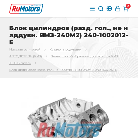
0
Блок цилиндров (разд. гол., не н
аддувн. ЯМЗ-240М2) 240-1002012-
Е
Магазин запчастей
Каталог продукции
АВТОДИЗЕЛЬ (ЯМЗ)
Запчасти к V-образным двигателям ЯМЗ
10. Двигатель
Блок цилиндров (разд. гол., не наддувн. ЯМЗ-240М2) 240-1002012-Е