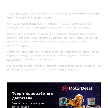
Указанные цены носят рекламный характер и не являются публичной
офертой.
Подробная информация
Блок цилиндров (разд. гол., не наддувн. ЯМЗ-240М2) 240-1002012-Е
артикул 240-1002012-Е по цене #item_price в наличии на складе.
Сделать заказ в регионе Ярославль вы можете круглосуточно через
каталог интернет магазина или вы можете приехать к нам в любой из
наших филиалов. Список филиалов по продаже автозапчастей
находятся
здесь
.
RuMotors - это место, где можно заказать двигатели, топливные насосы,
коробки передач сцепление и прочие запчасти для автомобилей с
доставкой
по Москве и всей России.
Приобрести данный товар Вы можете на нашем on-line сайте, позвонив
по телефону +7 (4852) 77-00-10, а также в офисе в Москве.
Территория заботы о
двигателе
Запчасти от поставщика
на конвейер