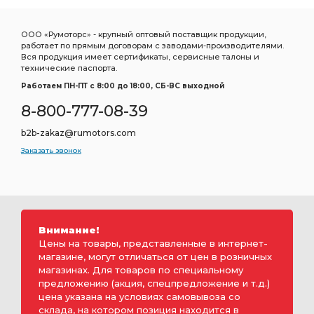
ООО «Румоторс» - крупный оптовый поставщик продукции,
работает по прямым договорам с заводами-производителями.
Вся продукция имеет сертификаты, сервисные талоны и
технические паспорта.
Работаем ПН-ПТ c 8:00 до 18:00, СБ-ВС выходной
8-800-777-08-39
b2b-zakaz@rumotors.com
Заказать звонок
Внимание!
Цены на товары, представленные в интернет-
магазине, могут отличаться от цен в розничных
магазинах. Для товаров по специальному
предложению (акция, спецпредложение и т.д.)
цена указана на условиях самовывоза со
склада, на котором позиция находится в