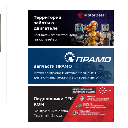
Территория
заботы о
двигателе
Запчасти от поставщика
на конвейер
Запчасти ПРАМО
Автоэлектрика и автокомпоненты
для коммерческих и грузовых авто
Подшипники ТЕК-
КОМ
Контроль качества
Гарантия 2 года