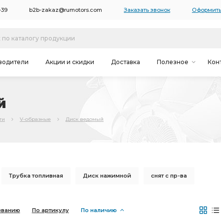
-39
b2b-zakaz@rumotors.com
Заказать звонок
Оформить
водители
Акции и скидки
Доставка
Полезное
Кон
й
ти
V-образные
Диск ведомый
Трубка топливная
Диск нажимной
снят с пр-ва
тводящая
Блок цилиндров
нажимной ЯМЗ
званию
По артикулу
По наличию
мной ЯМЗ
Шкив коленвала
Крыльчатка вентилятора