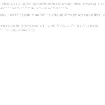
V-образные вы можете круглосуточно через каталог интернет магазина ил
алов по продаже автозапчастей находятся
здесь
.
насосы, коробки передачб сцепление и прочие запчасти для автомобилей с
росы, звоните по телефонам — 8-800-777-08-39, +7 4852 77-00-10 или
 VK. Все наши контакты
тут
.