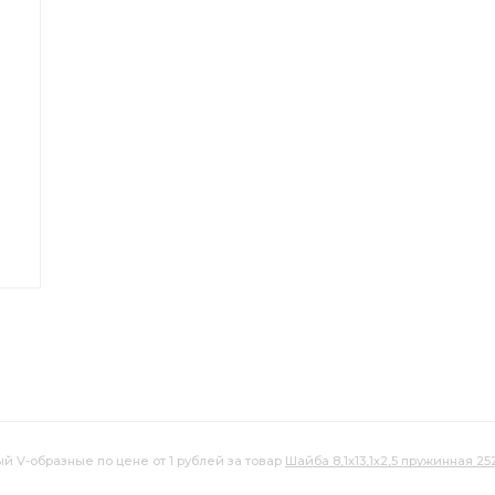
ливная дренажная
Трубка топливная дренажная
й V-образные по цене от 1 рублей за товар
Шайба 8,1х13,1х2,5 пружинная 252