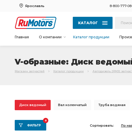
Ярославль
8-800-777-08
КАТАЛОГ
Главная
О компании
Каталог продукции
Произ
V-образные: Диск ведомы
Магазин запчастей
Каталог продукции
Автодизель (ЯМЗ) запчас
Диск ведомый
Вал коленчатый
Труба водяная
К-т гильза-поршень
головки цилиндров
Трубка о
0
ФИЛЬТР
Сортировать:
По на
Картер маховика
Привод вентилятора
Диск нажи