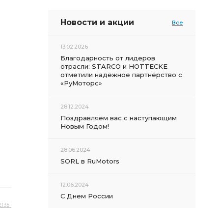
Новости и акции
Все
13.02.2026
Благодарность от лидеров
отрасли: STARCO и HOTTECKE
отметили надёжное партнёрство с
«РуМоторс»
28.12.2024
Поздравляем вас с наступающим
Новым Годом!
28.06.2024
SORL в RuMotors
12.06.2024
С Днем России
135-