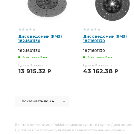
головки блока
Насос водяной
вала КПП
топ
Прокладка головки
ЯМЗ общ.гол.
Диск ведомый (ЯМЗ)
Диск ведомый (ЯМЗ)
182.1601130
187.1601130
182.1601130
187.1601130
В наличии 2 шт.
В наличии 2 шт.
Цена в Ярославль
Цена в Ярославль
13 915.32
43 162.38
Р
Р
В КОРЗИНУ
В КОРЗИНУ
Показывать по 24
В интернет магазине RuMotors можно купить в группе Диск ведомы
П2
оптом или в розницу выбрав из множества наименований.