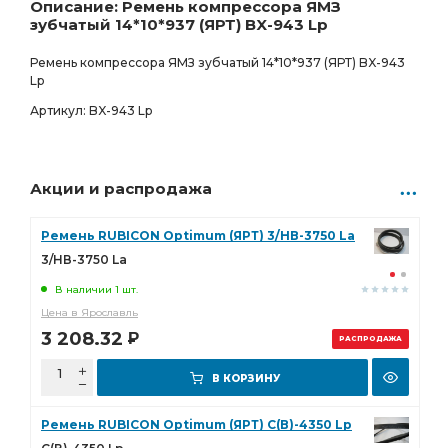
619.00
Р
Описание: Ремень компрессора ЯМЗ
зубчатый 14*10*937 (ЯРТ) BX-943 Lp
Ремень компрессора ЯМЗ зубчатый 14*10*937 (ЯРТ) BX-943
Lp
Артикул: BX-943 Lp
Акции и распродажа
Ремень RUBICON Optimum (ЯРТ) 3/НВ-3750 La
3/НВ-3750 La
В наличии 1 шт.
Цена в Ярославль
3 208.32
Р
РАСПРОДАЖА
В КОРЗИНУ
Ремень RUBICON Optimum (ЯРТ) С(В)-4350 Lp