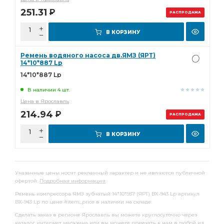
251.31
Р
РАСПРОДАЖА
В КОРЗИНУ
Ремень водяного насоса дв.ЯМЗ (ЯРТ)
14*10*887 Lp
14*10*887 Lp
В наличии 4 шт.
Цена в Ярославль
214.94
Р
РАСПРОДАЖА
В КОРЗИНУ
Указанные цены носят рекламный характер и не являются публичной
офертой.
Подробная информация
Ремень компрессора ЯМЗ зубчатый 14*10*937 (ЯРТ) BX-943 Lp артикул
BX-943 Lp по цене #item_price в наличии на складе.
Сделать заказ в регионе Ярославль вы можете круглосуточно через
каталог интернет магазина или вы можете приехать к нам в любой из