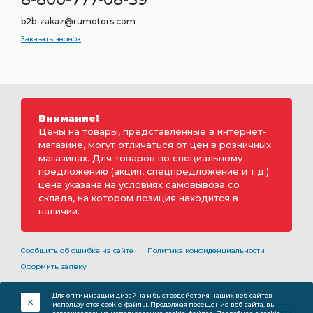
b2b-zakaz@rumotors.com
Заказать звонок
Внимание!
Цены на товары, представленные в интернет-
магазине, могут отличаться от цен в розничных
магазинах. Для товаров по специальному
предложению (акция, спецпредложение и т.д.)
цена указана на условиях самовывоза со
склада, на котором позиция находится в
наличии.
Сообщить об ошибке на сайте
Политика конфиденциальности
Оформить заявку
2000-2026 © Rumotors является коммерческим
Для оптимизации дизайна и быстродействия наших веб-сайтов
обозначением ООО «РуМоторс». Все права на
используются cookie-файлы. Продолжая посещение веб-сайта, вы
разработку принадлежат ООО «Румоторс». Не является