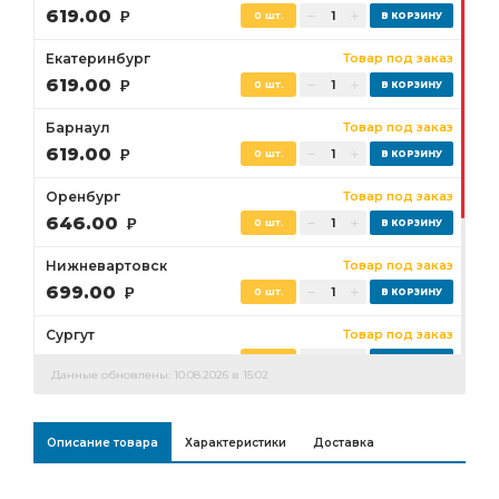
619.00
Р
0 шт.
Екатеринбург
Товар под заказ
619.00
Р
0 шт.
Барнаул
Товар под заказ
619.00
Р
0 шт.
Оренбург
Товар под заказ
646.00
Р
0 шт.
Нижневартовск
Товар под заказ
699.00
Р
0 шт.
Сургут
Товар под заказ
673.00
Р
0 шт.
Данные обновлены: 10.08.2026 в 15:02
Бузулук
Товар под заказ
646.00
Р
0 шт.
Описание товара
Характеристики
Доставка
Ростов-на-Дону
Товар под заказ
0 шт.