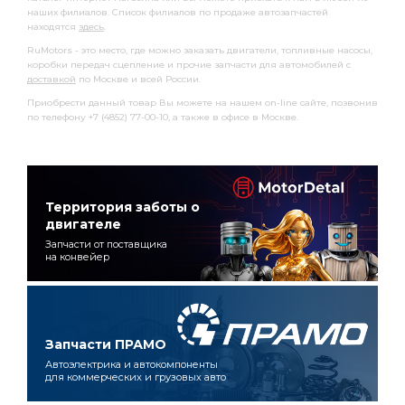
наших филиалов. Список филиалов по продаже автозапчастей
находятся
здесь
.
RuMotors - это место, где можно заказать двигатели, топливные насосы,
коробки передач сцепление и прочие запчасти для автомобилей с
доставкой
по Москве и всей России.
Приобрести данный товар Вы можете на нашем on-line сайте, позвонив
по телефону +7 (4852) 77-00-10, а также в офисе в Москве.
Территория заботы о
двигателе
Запчасти от поставщика
на конвейер
Запчасти ПРАМО
Автоэлектрика и автокомпоненты
для коммерческих и грузовых авто