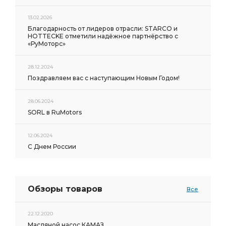
13.02.2026
Благодарность от лидеров отрасли: STARCO и
HOTTECKE отметили надёжное партнёрство с
«РуМоторс»
28.12.2024
Поздравляем вас с наступающим Новым Годом!
28.06.2024
SORL в RuMotors
12.06.2024
С Днем России
Обзоры товаров
Все
22.12.2020
Масляной насос КАМАЗ