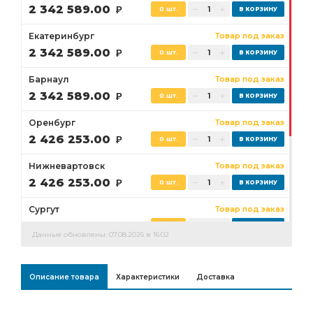
2 342 589.00
Р
0 шт.
Екатеринбург
Товар под заказ
2 342 589.00
Р
0 шт.
Барнаул
Товар под заказ
2 342 589.00
Р
0 шт.
Оренбург
Товар под заказ
2 426 253.00
Р
0 шт.
Нижневартовск
Товар под заказ
2 426 253.00
Р
0 шт.
Сургут
Товар под заказ
2 426 253.00
Р
0 шт.
Данные обновлены: 07.08.2026 в 16:02
Бузулук
Товар под заказ
2 426 253.00
Р
0 шт.
Описание товара
Характеристики
Доставка
Ростов-на-Дону
Товар под заказ
2 342 589.00
0 шт.