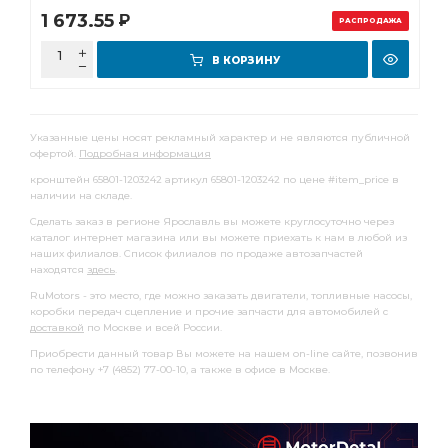
1 673.55
Р
РАСПРОДАЖА
В КОРЗИНУ
Указанные цены носят рекламный характер и не являются публичной
офертой.
Подробная информация
кронштейн 65801-1203242 артикул 65801-1203242 по цене #item_price в
наличии на складе.
Сделать заказ в регионе Ярославль вы можете круглосуточно через
каталог интернет магазина или вы можете приехать к нам в любой из
наших филиалов. Список филиалов по продаже автозапчастей
находятся
здесь
.
RuMotors - это место, где можно заказать двигатели, топливные насосы,
коробки передач сцепление и прочие запчасти для автомобилей с
доставкой
по Москве и всей России.
Приобрести данный товар Вы можете на нашем on-line сайте, позвонив
по телефону +7 (4852) 77-00-10, а также в офисе в Москве.