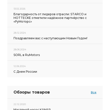
13.02.2026
Благодарность от лидеров отрасли: STARCO и
HOTTECKE отметили надёжное партнёрство с
«РуМоторс»
28.12.2024
Поздравляем вас с наступающим Новым Годом!
28.06.2024
SORL в RuMotors
12.06.2024
С Днем России
Обзоры товаров
Все
22.12.2020
Масляной насос КАМАЗ