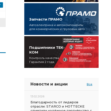
Запчасти ПРАМО
Автоэлектрика и автокомпоненты
для коммерческих и грузовых авто
Подшипники ТЕК-
КОМ
Контроль качества
Гарантия 2 года
Новости и акции
Все
13.02.2026
Благодарность от лидеров
отрасли: STARCO и HOTTECKE
отметили надёжное партнёрство с