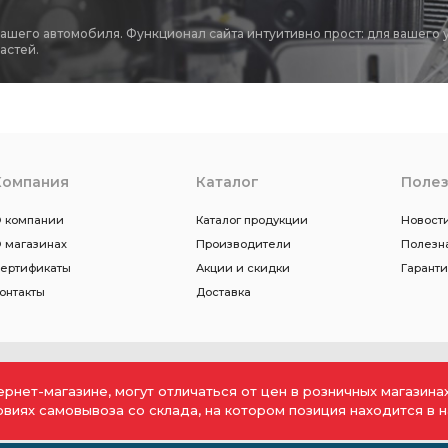
вашего автомобиля. Функционал сайта интуитивно прост: для вашего 
астей.
Компания
Каталог
Поле
 компании
Каталог продукции
Новости
 магазинах
Производители
Полезн
ертификаты
Акции и скидки
Гарант
онтакты
Доставка
ернет-магазине, могут отличаться от цен в розничных магазин
ловиях самовывоза со склада, на котором позиция находится в н