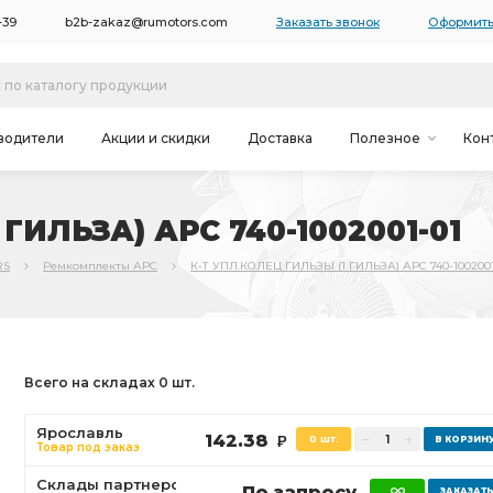
-39
b2b-zakaz@rumotors.com
Заказать звонок
Оформить
водители
Акции и скидки
Доставка
Полезное
Кон
ГИЛЬЗА) АРС 740-1002001-01
RS
Ремкомплекты АРС
К-Т УПЛ.КОЛЕЦ ГИЛЬЗЫ (1 ГИЛЬЗА) АРС 740-1002001
Всего на складах 0 шт.
Ярославль
142.38
0 шт.
Р
Товар под заказ
Склады партнеров
По запросу