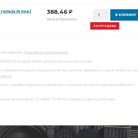
388.46
ильзу (4 поз.)
Р
В КОРЗИНУ
Цена в Ярославль
РАСПРОДАЖА
ной офертой.
Подробная информация
002001-01 по цене #item_price в наличии на складе.
ез каталог интернет магазина или вы можете приехать к нам в любой из н
я
здесь
.
насосы, коробки передач сцепление и прочие запчасти для автомобилей с
нив по телефону +7 (4852) 77-00-10, а также в офисе в Москве.