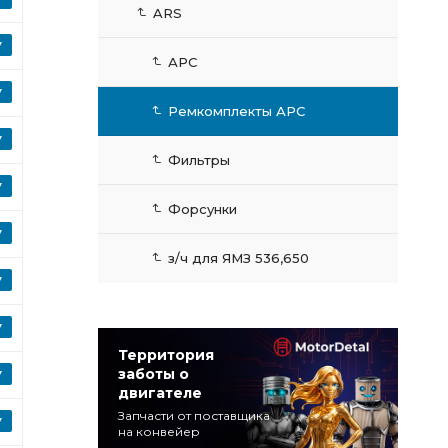
ARS
АРС
Ремкомплекты АРС
Фильтры
Форсунки
з/ч для ЯМЗ 536,650
Территория
заботы о
двигателе
Запчасти от поставщика
на конвейер