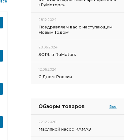
 все
«РуМоторс»
28.12.2024
Поздравляем вас с наступающим
Новым Годом!
28.06.2024
SORL в RuMotors
12.06.2024
С Днем России
Обзоры товаров
Все
22.12.2020
Масляной насос КАМАЗ