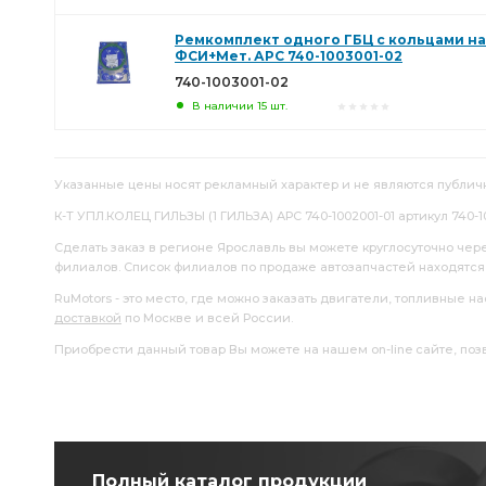
Ремкомплект одного ГБЦ с кольцами на г
ФСИ+Мет. АРС 740-1003001-02
740-1003001-02
В наличии 15 шт.
Указанные цены носят рекламный характер и не являются публич
К-Т УПЛ.КОЛЕЦ ГИЛЬЗЫ (1 ГИЛЬЗА) АРС 740-1002001-01 артикул 740-1
Сделать заказ в регионе Ярославль вы можете круглосуточно чер
филиалов. Список филиалов по продаже автозапчастей находятс
RuMotors - это место, где можно заказать двигатели, топливные 
доставкой
по Москве и всей России.
Приобрести данный товар Вы можете на нашем on-line сайте, позво
Полный каталог продукции