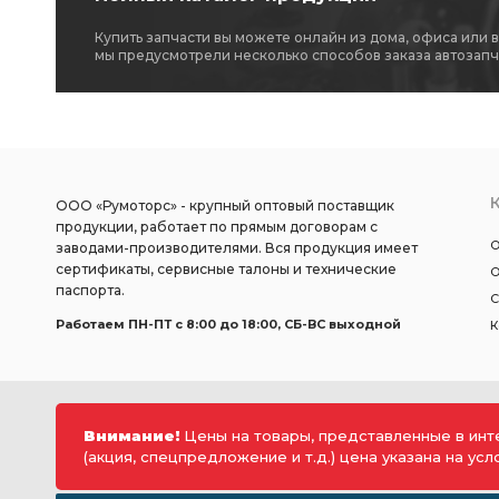
Купить запчасти вы можете онлайн из дома, офиса или 
мы предусмотрели несколько способов заказа автозапч
ООО «Румоторс» - крупный оптовый поставщик
продукции, работает по прямым договорам с
О
заводами-производителями. Вся продукция имеет
сертификаты, сервисные талоны и технические
О
паспорта.
С
Работаем ПН-ПТ c 8:00 до 18:00, СБ-ВС выходной
К
Внимание!
Цены на товары, представленные в инт
(акция, спецпредложение и т.д.) цена указана на ус