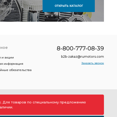
ОТКРЫТЬ КАТАЛОГ
удобства
8-800-777-08-39
зное
b2b-zakaz@rumotors.com
 и акции
Заказать звонок
ая информация
ийные обязательства
ах. Для товаров по специальному предложению
аличии.