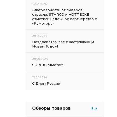
13.02.2026
Благодарность от лидеров
отрасли: STARCO и HOTTECKE
отметили надёжное партнёрство с
«РуМоторс»
28.12.2024
Поздравляем вас с наступающим
Новым Годом!
28.06.2024
SORL в RuMotors
12.06.2024
С Днем России
Обзоры товаров
Все