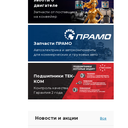
заботы о
двигателе
Запчасти от поставщика
на конвейер
Запчасти ПРАМО
Автоэлектрика и автокомпоненты
для коммерческих и грузовых авто
Подшипники ТЕК-
КОМ
Контроль качества
Гарантия 2 года
Новости и акции
Все