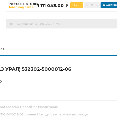
Ростов-на-Дону
1 111 043.00
0 шт.
Р
Товар под заказ
Данные обновлены: 08.08.2026 в 17:01
вка
(АЗ УРАЛ) 532302-5000012-06
6
ной офертой.
Подробная информация
2302-5000012-06 по цене #item_price в наличии на складе.