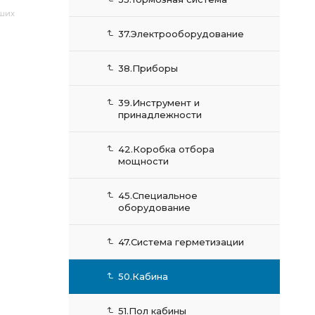
аших
37.Электрооборудование
38.Приборы
39.Инструмент и
принадлежности
42.Коробка отбора
мощности
45.Специальное
оборудование
47.Система герметизации
50.Кабина
51.Пол кабины