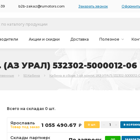
-39
b2b-zakaz@rumotors.com
Заказать звонок
Оформить
водители
Акции и скидки
Доставка
Полезное
Кон
. (АЗ УРАЛ) 532302-5000012-06
ственные
50.Кабина
Кабина в сборе 1-ой компл. (АЗ УРАЛ) 532302-5000012-
Всего на складах 0 шт.
Ярославль
1 055 490.67
0 шт.
Р
Товар под заказ
Склады партнеров
По запросу