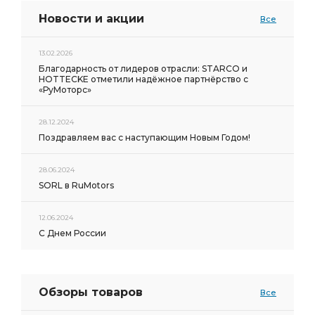
Новости и акции
Все
13.02.2026
Благодарность от лидеров отрасли: STARCO и
HOTTECKE отметили надёжное партнёрство с
«РуМоторс»
28.12.2024
Поздравляем вас с наступающим Новым Годом!
28.06.2024
SORL в RuMotors
12.06.2024
С Днем России
Обзоры товаров
Все