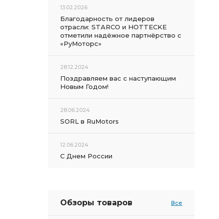
13.02.2026
Благодарность от лидеров
отрасли: STARCO и HOTTECKE
отметили надёжное партнёрство с
«РуМоторс»
28.12.2024
Поздравляем вас с наступающим
Новым Годом!
28.06.2024
SORL в RuMotors
12.06.2024
С Днем России
Обзоры товаров
Все