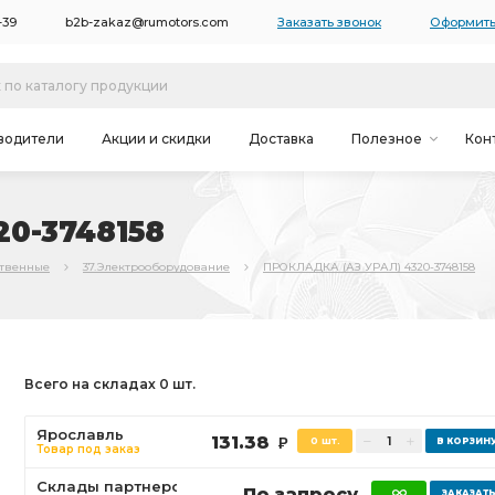
-39
b2b-zakaz@rumotors.com
Заказать звонок
Оформить
водители
Акции и скидки
Доставка
Полезное
Кон
0-3748158
ственные
37.Электрооборудование
ПРОКЛАДКА (АЗ УРАЛ) 4320-3748158
Всего на складах 0 шт.
Ярославль
131.38
0 шт.
Р
Товар под заказ
Склады партнеров
По запросу