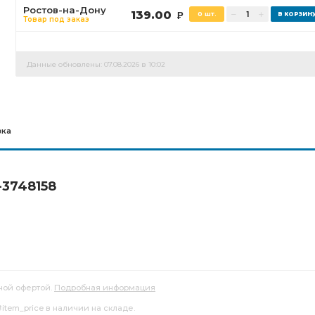
Ростов-на-Дону
139.00
0 шт.
Р
Товар под заказ
Данные обновлены: 07.08.2026 в 10:02
вка
-3748158
ной офертой.
Подробная информация
item_price в наличии на складе.