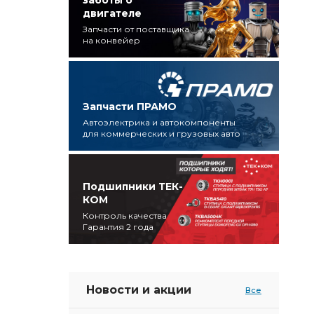
заботы о
двигателе
Запчасти от поставщика
на конвейер
Запчасти ПРАМО
Автоэлектрика и автокомпоненты
для коммерческих и грузовых авто
Подшипники ТЕК-
КОМ
Контроль качества
Гарантия 2 года
Новости и акции
Все