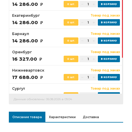
14 286.00
Р
0 шт.
Екатеринбург
Товар под заказ
14 286.00
Р
0 шт.
Барнаул
Товар под заказ
14 286.00
Р
0 шт.
Оренбург
Товар под заказ
16 327.00
Р
0 шт.
Нижневартовск
Товар под заказ
17 688.00
Р
0 шт.
Сургут
Товар под заказ
17 007.00
Р
0 шт.
Данные обновлены: 06.08.2026 в 09:04
Бузулук
Товар под заказ
16 327.00
Р
0 шт.
Описание товара
Характеристики
Доставка
Ростов-на-Дону
Товар под заказ
0 шт.