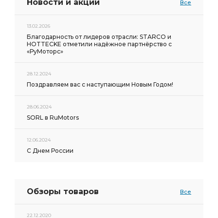
Новости и акции
Все
13.02.2026
Благодарность от лидеров отрасли: STARCO и
HOTTECKE отметили надёжное партнёрство с
«РуМоторс»
28.12.2024
Поздравляем вас с наступающим Новым Годом!
28.06.2024
SORL в RuMotors
12.06.2024
С Днем России
Обзоры товаров
Все
22.12.2020