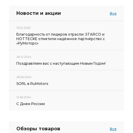
Новости и акции
Все
13.02.2026
Благодарность от лидеров отрасли: STARCO и
HOTTECKE отметили надёжное партнёрство с
«РуМоторс»
28.12.2024
Поздравляем вас с наступающим Новым Годом!
28.06.2024
SORL в RuMotors
12.06.2024
С Днем России
Обзоры товаров
Все