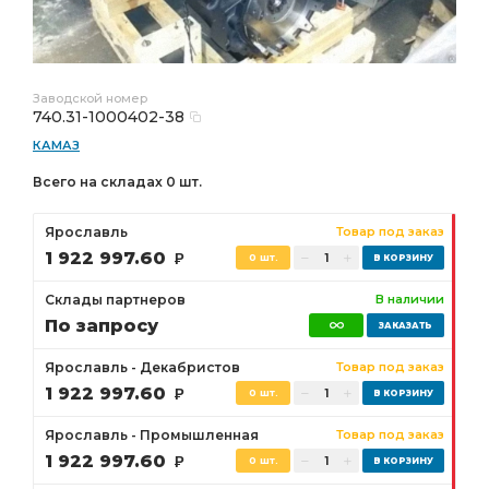
Заводской номер
740.31-1000402-38
КАМАЗ
Всего на складах 0 шт.
Ярославль
Товар под заказ
1 922 997.60
Р
0 шт.
Склады партнеров
В наличии
По запросу
Ярославль - Декабристов
Товар под заказ
1 922 997.60
Р
0 шт.
Ярославль - Промышленная
Товар под заказ
1 922 997.60
Р
0 шт.