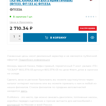
ГАЗ-66, КАМАЗ металл (герметичный)
(ФП133, ФП 133 А) ФП133А
ФП133А
В наличии 1 шт.
Цена в Ярославль
2 710.34
Р
РАСПРОДАЖА
В КОРЗИНУ
Указанные цены носят рекламный характер и не являются публичной
офертой.
Подробная информация
Фонарь задний Камаз, Нефаз правый, герметичный 7-конт. разъем «ТЕ»
"ОСВАР" 8512.3716-03 артикул 8512.3716-03 по цене #item_price в наличии
на складе.
Сделать заказ в регионе Ярославль вы можете круглосуточно через
каталог интернет магазина или вы можете приехать к нам в любой из
наших филиалов. Список филиалов по продаже автозапчастей
находятся
здесь
.
RuMotors - это место, где можно заказать двигатели, топливные насосы,
коробки передач сцепление и прочие запчасти для автомобилей с
доставкой
по Москве и всей России.