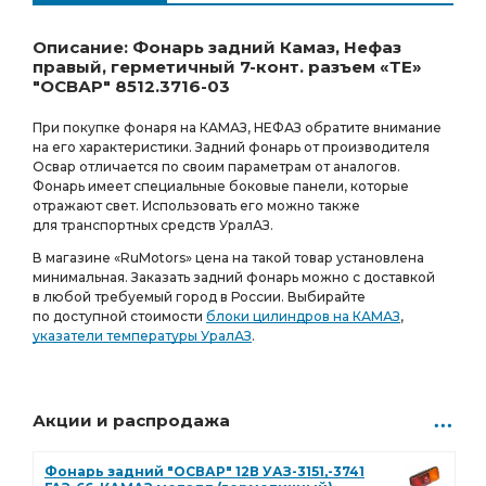
Ростов-на-Дону
Товар под заказ
1 543.00
Р
0 шт.
Описание: Фонарь задний Камаз, Нефаз
правый, герметичный 7-конт. разъем «ТЕ»
"ОСВАР" 8512.3716-03
При покупке фонаря на КАМАЗ, НЕФАЗ обратите внимание
на его характеристики. Задний фонарь от производителя
Освар отличается по своим параметрам от аналогов.
Фонарь имеет специальные боковые панели, которые
отражают свет. Использовать его можно также
для транспортных средств УралАЗ.
В магазине
«RuMotors
» цена на такой товар установлена
минимальная. Заказать задний фонарь можно с доставкой
в любой требуемый город в России. Выбирайте
по доступной стоимости
блоки цилиндров на КАМАЗ
,
указатели температуры УралАЗ
.
Акции и распродажа
Фонарь задний "ОСВАР" 12В УАЗ-3151,-3741