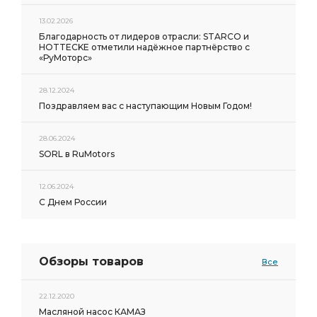
13.02.2026
Благодарность от лидеров отрасли: STARCO и
HOTTECKE отметили надёжное партнёрство с
«РуМоторс»
28.12.2024
Поздравляем вас с наступающим Новым Годом!
28.06.2024
SORL в RuMotors
12.06.2024
С Днем России
Обзоры товаров
Все
22.12.2020
Масляной насос КАМАЗ