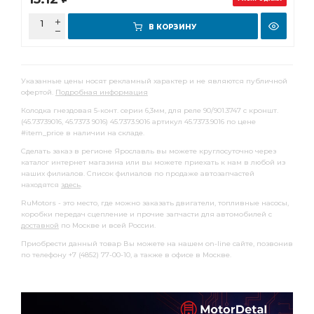
В КОРЗИНУ
Указанные цены носят рекламный характер и не являются публичной
офертой.
Подробная информация
Колодка гнездовая 5-конт. серии 6,3мм, для реле 90/901.3747 с кроншт.
(45.73739016, 45.7373 9016) 45.7373.9016 артикул 45.7373.9016 по цене
#item_price в наличии на складе.
Сделать заказ в регионе Ярославль вы можете круглосуточно через
каталог интернет магазина или вы можете приехать к нам в любой из
наших филиалов. Список филиалов по продаже автозапчастей
находятся
здесь
.
RuMotors - это место, где можно заказать двигатели, топливные насосы,
коробки передач сцепление и прочие запчасти для автомобилей с
доставкой
по Москве и всей России.
Приобрести данный товар Вы можете на нашем on-line сайте, позвонив
по телефону +7 (4852) 77-00-10, а также в офисе в Москве.