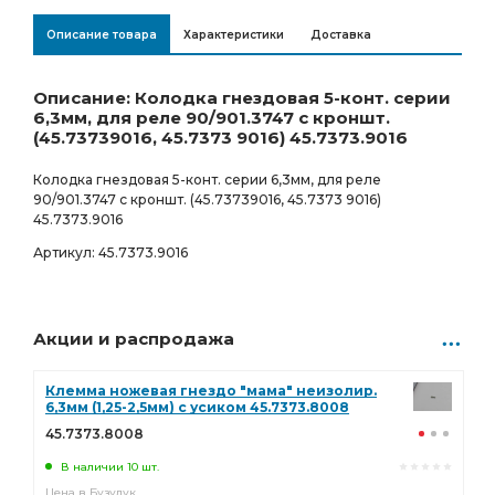
10.00
Р
0 шт.
Описание товара
Характеристики
Доставка
Ростов-на-Дону
Товар под заказ
9.00
Р
0 шт.
Описание: Колодка гнездовая 5-конт. серии
6,3мм, для реле 90/901.3747 с кроншт.
(45.73739016, 45.7373 9016) 45.7373.9016
Колодка гнездовая 5-конт. серии 6,3мм, для реле
90/901.3747 с кроншт. (45.73739016, 45.7373 9016)
45.7373.9016
Артикул: 45.7373.9016
Акции и распродажа
Клемма ножевая гнездо "мама" неизолир.
6,3мм (1,25-2,5мм) с усиком 45.7373.8008
45.7373.8008
В наличии 10 шт.
Цена в Бузулук