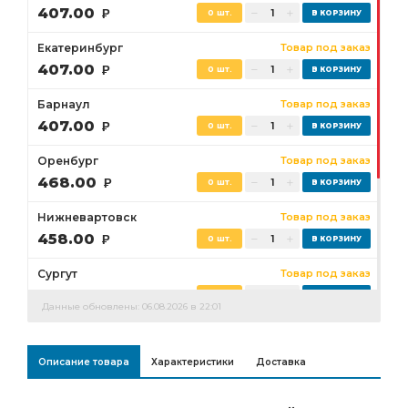
407.00
Р
0 шт.
Екатеринбург
Товар под заказ
407.00
Р
0 шт.
Барнаул
Товар под заказ
407.00
Р
0 шт.
Оренбург
Товар под заказ
468.00
Р
0 шт.
Нижневартовск
Товар под заказ
458.00
Р
0 шт.
Сургут
Товар под заказ
427.00
Р
0 шт.
Данные обновлены: 06.08.2026 в 22:01
Бузулук
Товар под заказ
468.00
Р
0 шт.
Описание товара
Характеристики
Доставка
Ростов-на-Дону
Товар под заказ
0 шт.