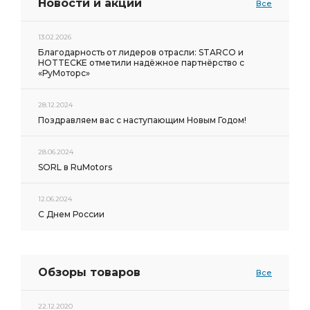
Новости и акции
Все
13.02.2026
Благодарность от лидеров отрасли: STARCO и
HOTTECKE отметили надёжное партнёрство с
«РуМоторс»
28.12.2024
Поздравляем вас с наступающим Новым Годом!
28.06.2024
SORL в RuMotors
12.06.2024
С Днем России
Обзоры товаров
Все
22.12.2020