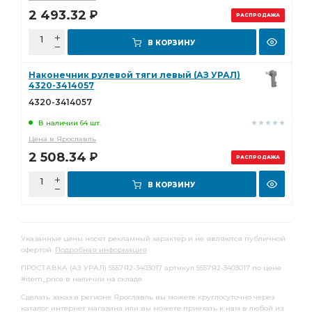
2 493.32
Р
РАСПРОДАЖА
В КОРЗИНУ
Наконечник рулевой тяги левый (АЗ УРАЛ)
4320-3414057
4320-3414057
В наличии 64 шт.
Цена в Ярославль
2 508.34
Р
РАСПРОДАЖА
В КОРЗИНУ
Указанные цены носят рекламный характер и не являются публичной
офертой.
Подробная информация
ПРОСТАВКА (АЗ УРАЛ) 5557Я2-3403017 артикул 5557Я2-3403017 по цене
#item_price в наличии на складе.
Сделать заказ в регионе Ярославль вы можете круглосуточно через
каталог интернет магазина или вы можете приехать к нам в любой из