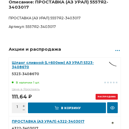
92.00
Р
Описание: ПРОСТАВКА (АЗ УРАЛ) 5557Я2-
3403017
ПРОСТАВКА (АЗ УРАЛ) 5557Я2-3403017
Артикул: 5557Я2-3403017
Акции и распродажа
Шланг сливной (L=600мм) АЗ УРАЛ 5323-
3408670
5323-3408670
В наличии 1 шт.
Цена в Ярославль
111.64
Р
РАСПРОДАЖА
В КОРЗИНУ
ПРОСТАВКА (АЗ УРАЛ) 4322-3403017
4322-3403017