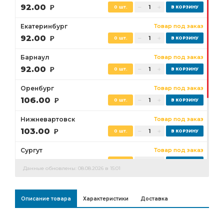
92.00
Р
0 шт.
Екатеринбург
Товар под заказ
92.00
Р
0 шт.
Барнаул
Товар под заказ
92.00
Р
0 шт.
Оренбург
Товар под заказ
106.00
Р
0 шт.
Нижневартовск
Товар под заказ
103.00
Р
0 шт.
Сургут
Товар под заказ
97.00
Р
0 шт.
Данные обновлены: 08.08.2026 в 15:01
Бузулук
Товар под заказ
106.00
Р
0 шт.
Описание товара
Характеристики
Доставка
Ростов-на-Дону
Товар под заказ
0 шт.