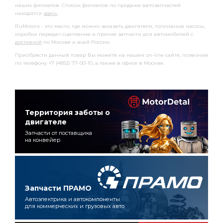
наших филиалов. Список филиалов по продаже автозапчастей
находятся
здесь
.
RuMotors - это место, где можно заказать двигатели, топливные насосы,
коробки передач сцепление и прочие запчасти для автомобилей с
доставкой
по Москве и всей России.
Приобрести данный товар Вы можете на нашем on-line сайте, позвонив
по телефону +7 (4852) 77-00-10, а также в офисе в Москве.
Территория заботы о
двигателе
Запчасти от поставщика
на конвейер
Запчасти ПРАМО
Автоэлектрика и автокомпоненты
для коммерческих и грузовых авто