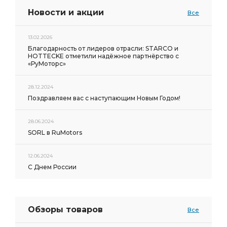
Новости и акции
Все
13.02.2026
Благодарность от лидеров отрасли: STARCO и
HOTTECKE отметили надёжное партнёрство с
«РуМоторс»
28.12.2024
Поздравляем вас с наступающим Новым Годом!
28.06.2024
SORL в RuMotors
12.06.2024
С Днем России
Обзоры товаров
Все