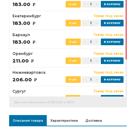
183.00
Р
0 шт.
Екатеринбург
Товар под заказ
183.00
Р
0 шт.
Барнаул
Товар под заказ
183.00
Р
0 шт.
Оренбург
Товар под заказ
211.00
Р
0 шт.
Нижневартовск
Товар под заказ
206.00
Р
0 шт.
Сургут
Товар под заказ
193.00
Р
0 шт.
Данные обновлены: 07.08.2026 в 08:02
Бузулук
Товар под заказ
211.00
Р
0 шт.
Описание товара
Характеристики
Доставка
Ростов-на-Дону
Товар под заказ
0 шт.