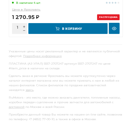
В наличии 4 шт.
Цена в Ярославль
1 270.95
Р
РАСПРОДАЖА
В КОРЗИНУ
Указанные цены носят рекламный характер и не являются публичной
офертой.
Подробная информация
ПЛАСТИНА (АЗ УРАЛ) 5557-2707247 артикул 5557-2707247 по цене
#item_price в наличии на складе.
Сделать заказ в регионе Ярославль вы можете круглосуточно через
каталог интернет магазина или вы можете приехать к нам в любой из
наших филиалов. Список филиалов по продаже автозапчастей
находятся
здесь
.
RuMotors - это место, где можно заказать двигатели, топливные насосы,
коробки передач сцепление и прочие запчасти для автомобилей с
доставкой
по Москве и всей России.
Приобрести данный товар Вы можете на нашем on-line сайте, позвонив
по телефону +7 (4852) 77-00-10, а также в офисе в Москве.