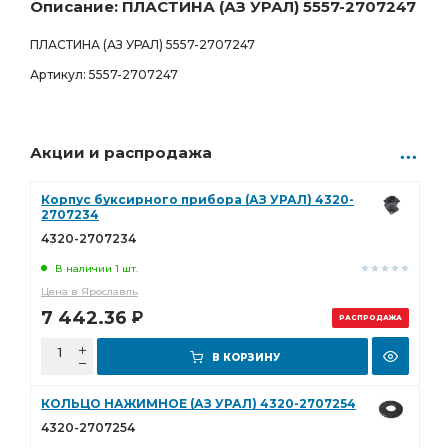
183.00
Р
Описание: ПЛАСТИНА (АЗ УРАЛ) 5557-2707247
ПЛАСТИНА (АЗ УРАЛ) 5557-2707247
Артикул: 5557-2707247
Акции и распродажа
Корпус буксирного прибора (АЗ УРАЛ) 4320-
2707234
4320-2707234
В наличии 1 шт.
Цена в Ярославль
7 442.36
Р
РАСПРОДАЖА
В КОРЗИНУ
КОЛЬЦО НАЖИМНОЕ (АЗ УРАЛ) 4320-2707254
4320-2707254