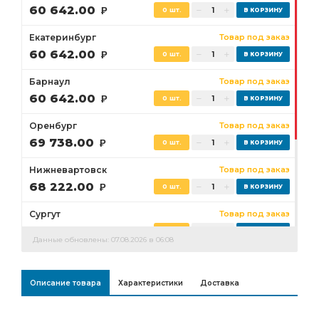
60 642.00
Р
0 шт.
Екатеринбург
Товар под заказ
60 642.00
Р
0 шт.
Барнаул
Товар под заказ
60 642.00
Р
0 шт.
Оренбург
Товар под заказ
69 738.00
Р
0 шт.
Нижневартовск
Товар под заказ
68 222.00
Р
0 шт.
Сургут
Товар под заказ
63 674.00
Р
0 шт.
Данные обновлены: 07.08.2026 в 06:08
Бузулук
Товар под заказ
69 738.00
Р
0 шт.
Описание товара
Характеристики
Доставка
Ростов-на-Дону
Товар под заказ
0 шт.