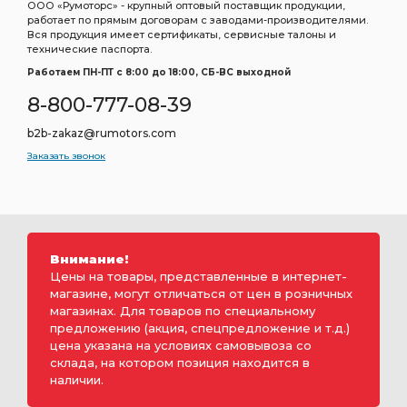
ООО «Румоторс» - крупный оптовый поставщик продукции,
работает по прямым договорам с заводами-производителями.
Вся продукция имеет сертификаты, сервисные талоны и
технические паспорта.
Работаем ПН-ПТ c 8:00 до 18:00, СБ-ВС выходной
8-800-777-08-39
b2b-zakaz@rumotors.com
Заказать звонок
Внимание!
Цены на товары, представленные в интернет-
магазине, могут отличаться от цен в розничных
магазинах. Для товаров по специальному
предложению (акция, спецпредложение и т.д.)
цена указана на условиях самовывоза со
склада, на котором позиция находится в
наличии.