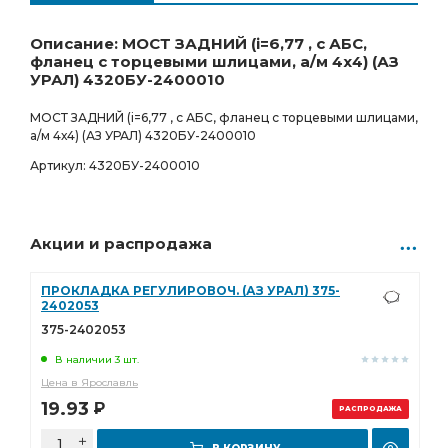
Ростов-на-Дону
Товар под заказ
341 327.00
Р
0 шт.
Описание: МОСТ ЗАДНИЙ (i=6,77 , с АБС,
фланец с торцевыми шлицами, а/м 4х4) (АЗ
УРАЛ) 4320БУ-2400010
МОСТ ЗАДНИЙ (i=6,77 , с АБС, фланец с торцевыми шлицами,
а/м 4х4) (АЗ УРАЛ) 4320БУ-2400010
Артикул: 4320БУ-2400010
Акции и распродажа
ПРОКЛАДКА РЕГУЛИРОВОЧ. (АЗ УРАЛ) 375-
2402053
375-2402053
В наличии 3 шт.
Цена в Ярославль
19.93
Р
РАСПРОДАЖА