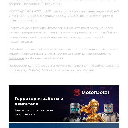
офертой.
Подробная информация
МОСТ ЗАДНИЙ (i=6,77 , с АБС, фланец с торцевыми шлицами, а/м 4х4) (АЗ
УРАЛ) 4320БУ-2400010 артикул 4320БУ-2400010 по цене #item_price в
наличии на складе.
Сделать заказ в регионе Ярославль вы можете круглосуточно через
каталог интернет магазина или вы можете приехать к нам в любой из
наших филиалов. Список филиалов по продаже автозапчастей
находятся
здесь
.
RuMotors - это место, где можно заказать двигатели, топливные насосы,
коробки передач сцепление и прочие запчасти для автомобилей с
доставкой
по Москве и всей России.
Приобрести данный товар Вы можете на нашем on-line сайте, позвонив
по телефону +7 (4852) 77-00-10, а также в офисе в Москве.
Территория заботы о
двигателе
Запчасти от поставщика
на конвейер