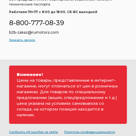
технические паспорта.
Работаем ПН-ПТ c 8:00 до 18:00, СБ-ВС выходной
8-800-777-08-39
b2b-zakaz@rumotors.com
Заказать звонок
Внимание!
Цены на товары, представленные в интернет-
магазине, могут отличаться от цен в розничных
магазинах. Для товаров по специальному
предложению (акция, спецпредложение и т.д.)
цена указана на условиях самовывоза со
склада, на котором позиция находится в
наличии.
Сообщить об ошибке на сайте
Политика конфиденциальности