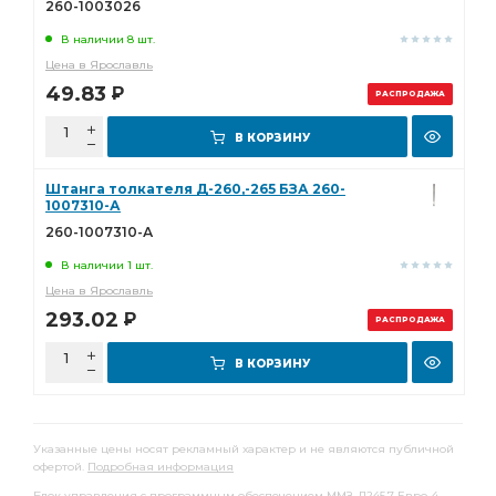
260-1003026
В наличии 8 шт.
Цена в Ярославль
49.83
Р
РАСПРОДАЖА
В КОРЗИНУ
Штанга толкателя Д-260,-265 БЗА 260-
1007310-А
260-1007310-А
В наличии 1 шт.
Цена в Ярославль
293.02
Р
РАСПРОДАЖА
В КОРЗИНУ
Указанные цены носят рекламный характер и не являются публичной
офертой.
Подробная информация
Блок управления с программным обеспечением ММЗ-Д245.7 Евро-4