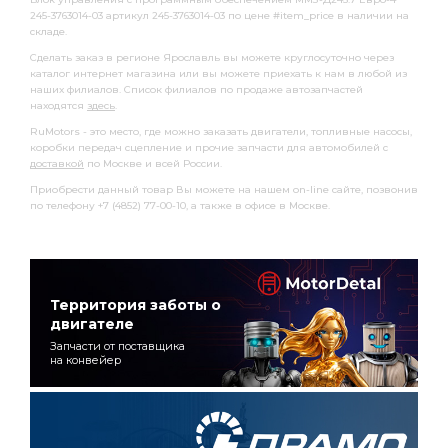
245-3763014-03 артикул 245-3763014-03 по цене #item_price в наличии на
складе.
Сделать заказ в регионе Ярославль вы можете круглосуточно через
каталог интернет магазина или вы можете приехать к нам в любой из
наших филиалов. Список филиалов по продаже автозапчастей
находятся
здесь
.
RuMotors - это место, где можно заказать двигатели, топливные насосы,
коробки передач сцепление и прочие запчасти для автомобилей с
доставкой
по Москве и всей России.
Приобрести данный товар Вы можете на нашем on-line сайте, позвонив
по телефону +7 (4852) 77-00-10, а также в офисе в Москве.
Территория заботы о
двигателе
Запчасти от поставщика
на конвейер