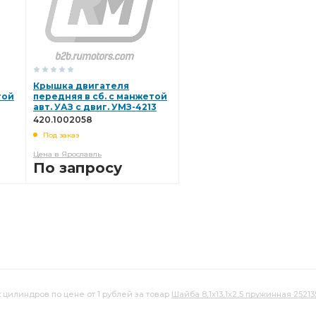
Крышка двигателя
той
передняя в сб. с манжетой
авт. УАЗ с двиг. УМЗ-4213
219
420.1002058
420.1002058
Под заказ
Цена в Ярославль
По запросу
В КОРЗИНУ
к цилиндров по цене от 1 рублей за товар
Шайба 8,1х13,1х2,5 пружинная 25213