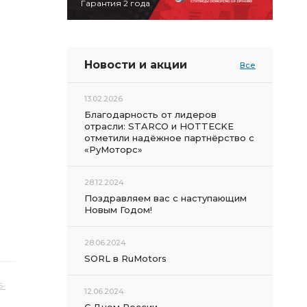
Гарантия 2 года
Новости и акции
Все
13.02.2026
Благодарность от лидеров
отрасли: STARCO и HOTTECKE
отметили надёжное партнёрство с
«РуМоторс»
28.12.2024
Поздравляем вас с наступающим
Новым Годом!
28.06.2024
SORL в RuMotors
5-
12.06.2024