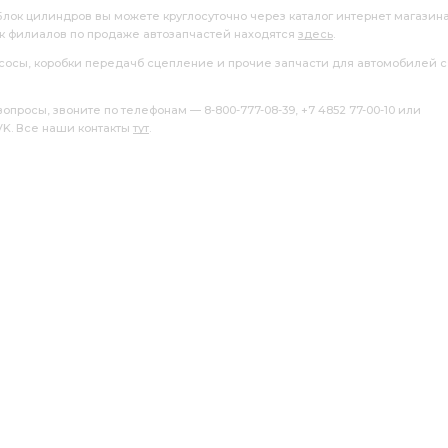
 Блок цилиндров вы можете круглосуточно через каталог интернет магазин
ок филиалов по продаже автозапчастей находятся
здесь
.
насосы, коробки передачб сцепление и прочие запчасти для автомобилей с
росы, звоните по телефонам — 8-800-777-08-39, +7 4852 77-00-10 или
 VK. Все наши контакты
тут
.