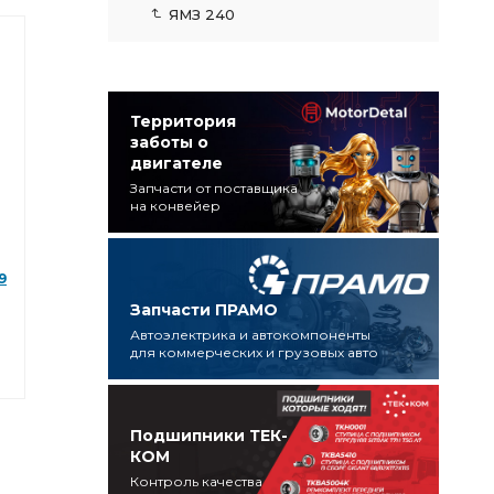
ЯМЗ 240
Территория
заботы о
двигателе
Запчасти от поставщика
на конвейер
9
Запчасти ПРАМО
Автоэлектрика и автокомпоненты
для коммерческих и грузовых авто
Подшипники ТЕК-
КОМ
Контроль качества