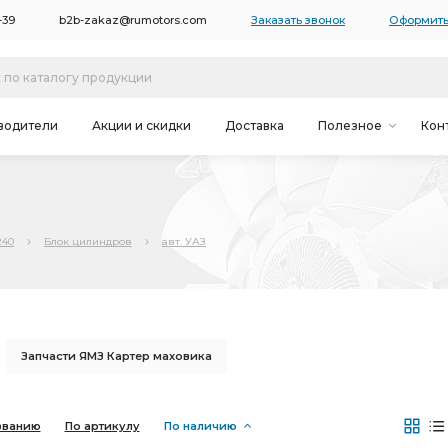
-39
b2b-zakaz@rumotors.com
Заказать звонок
Оформить
водители
Акции и скидки
Доставка
Полезное
Кон
240
Блок цилиндров
авт. УАЗ
Запчасти ЯМЗ Картер маховика
дор
Запчасти ЯМЗ МТЗ-1221 -1523 Амкодор
званию
По артикулу
По наличию
21 -1523 Амкодор
Запчасти ЯМЗ Д-260 МТЗ-1221 -1523