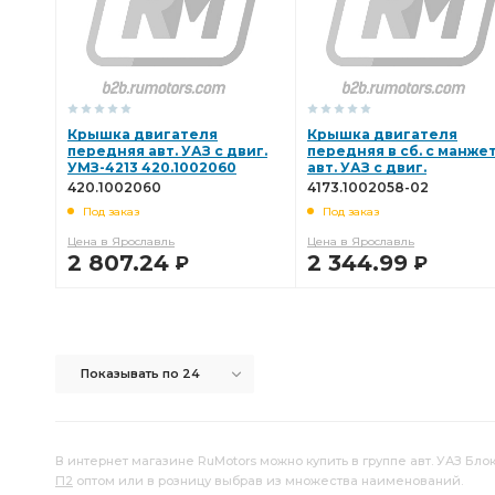
Крышка двигателя
Крышка двигателя
передняя авт. УАЗ с двиг.
передняя в сб. с манже
УМЗ-4213 420.1002060
авт. УАЗ с двиг.
УМЗ-4178,4179,421,4218,4
420.1002060
4173.1002058-02
4173.1002058-02
Под заказ
Под заказ
Цена в Ярославль
Цена в Ярославль
2 807.24
2 344.99
Р
Р
В КОРЗИНУ
В КОРЗИНУ
Показывать по 24
В интернет магазине RuMotors можно купить в группе авт. УАЗ Бло
П2
оптом или в розницу выбрав из множества наименований.