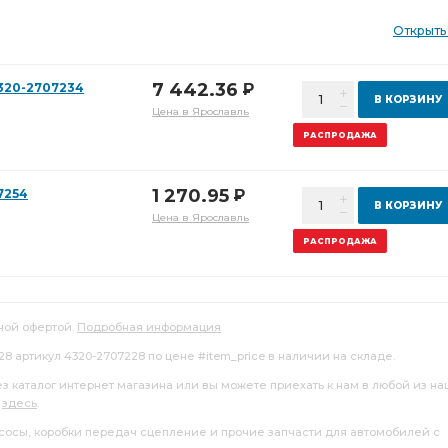
Открыть
7 442.36
320-2707234
Р
В КОРЗИНУ
Цена в Ярославль
РАСПРОДАЖА
1 270.95
7254
Р
В КОРЗИНУ
Цена в Ярославль
РАСПРОДАЖА
ной офертой.
Подробная информация
8 артикул 4320-2707228 по цене #item_price в наличии на складе.
ез каталог интернет магазина или вы можете приехать к нам в любой из н
я
здесь
.
насосы, коробки передач сцепление и прочие запчасти для автомобилей с