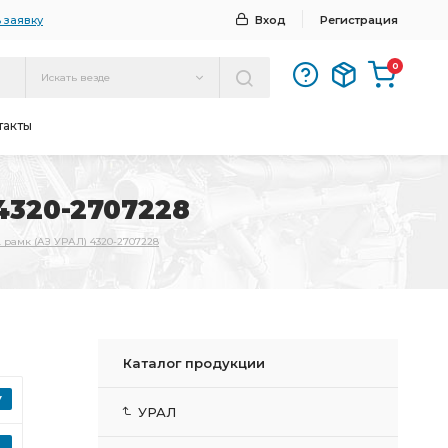
 заявку
Вход
Регистрация
0
Искать везде
такты
4320-2707228
 рамк (АЗ УРАЛ) 4320-2707228
Каталог продукции
УРАЛ