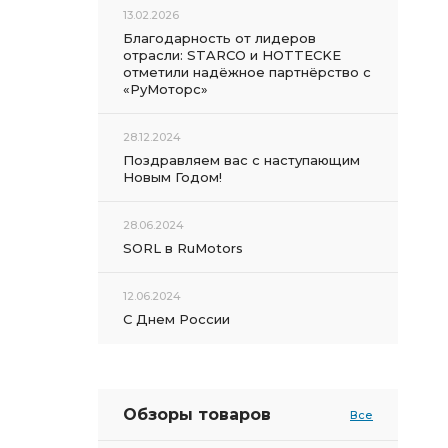
13.02.2026
Благодарность от лидеров
отрасли: STARCO и HOTTECKE
отметили надёжное партнёрство с
«РуМоторс»
28.12.2024
Поздравляем вас с наступающим
Новым Годом!
28.06.2024
SORL в RuMotors
12.06.2024
С Днем России
Обзоры товаров
Все