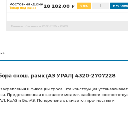
Ростов-на-Дону
28 282.00
0 шт.
Р
Товар под заказ
Данные обновлены: 06.08.2026 в 08:00
вка
ора скош. рамк (АЗ УРАЛ) 4320-2707228
закрепления и фиксации троса. Эта конструкция устанавливает
ки. Представленная в каталоге модель наиболее соответству
РАЛ, КрАЗ и БелАЗ. Поперечина отличается прочностью и