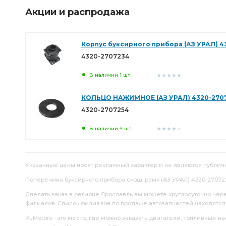
Акции и распродажа
Корпус буксирного прибора (АЗ УРАЛ) 4
4320-2707234
В наличии 1 шт.
КОЛЬЦО НАЖИМНОЕ (АЗ УРАЛ) 4320-270
4320-2707254
В наличии 4 шт.
Указанные цены носят рекламный характер и не являются публич
Поперечина буксирного прибора скош. рамк (АЗ УРАЛ) 4320-270722
Сделать заказ в регионе Ярославль вы можете круглосуточно чер
филиалов. Список филиалов по продаже автозапчастей находятс
RuMotors - это место, где можно заказать двигатели, топливные 