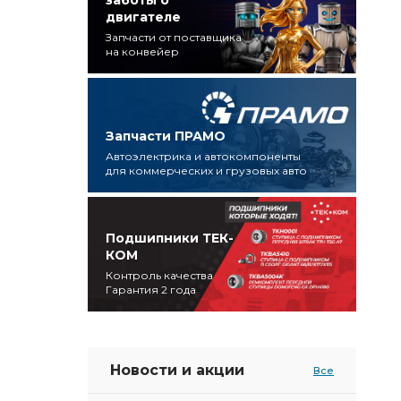
заботы о
двигателе
Запчасти от поставщика
на конвейер
Запчасти ПРАМО
Автоэлектрика и автокомпоненты
для коммерческих и грузовых авто
Подшипники ТЕК-
КОМ
Контроль качества
Гарантия 2 года
Новости и акции
Все