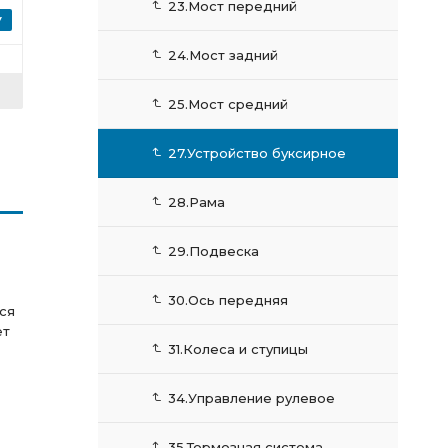
23.Мост передний
24.Мост задний
25.Мост средний
27.Устройство буксирное
28.Рама
29.Подвеска
30.Ось передняя
ся
ет
31.Колеса и ступицы
34.Управление рулевое
35.Тормозная система