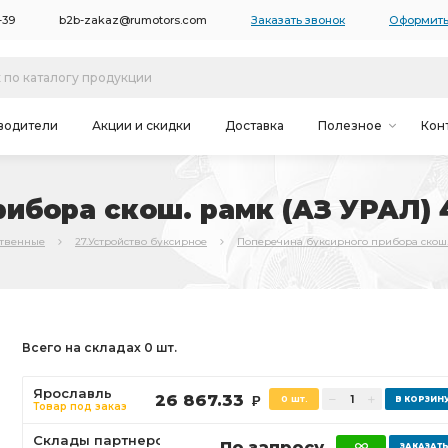
-39
b2b-zakaz@rumotors.com
Заказать звонок
Оформить
водители
Акции и скидки
Доставка
Полезное
Кон
ибора скош. рамк (АЗ УРАЛ) 
ственные
27.Устройство буксирное
Поперечина буксирного прибора скош.
Всего на складах 0 шт.
Ярославль
26 867.33
0 шт.
Р
Товар под заказ
Склады партнеров
По запросу