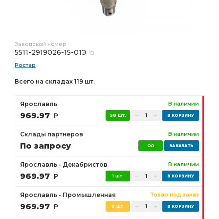
Заводской номер
5511-2919026-15-01Э
Ростар
Всего на складах 119 шт.
Ярославль
В наличии
969.97
Р
58 шт.
Склады партнеров
В наличии
По запросу
Ярославль - Декабристов
В наличии
969.97
Р
1 шт.
Ярославль - Промышленная
Товар под заказ
969.97
Р
0 шт.