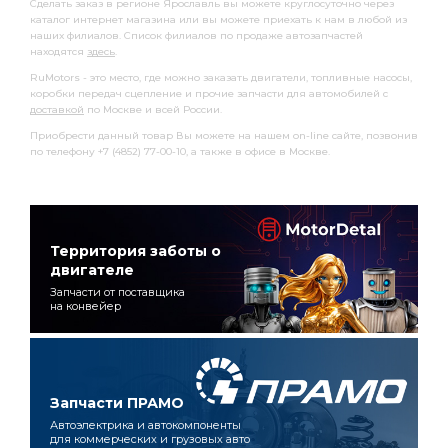
Сделать заказ в регионе Ярославль вы можете круглосуточно через
каталог интернет магазина или вы можете приехать к нам в любой из
наших филиалов. Список филиалов по продаже автозапчастей
находятся
здесь
.
RuMotors - это место, где можно заказать двигатели, топливные насосы,
коробки передач сцепление и прочие запчасти для автомобилей с
доставкой
по Москве и всей России.
Приобрести данный товар Вы можете на нашем on-line сайте, позвонив
по телефону +7 (4852) 77-00-10, а также в офисе в Москве.
Территория заботы о
двигателе
Запчасти от поставщика
на конвейер
Запчасти ПРАМО
Автоэлектрика и автокомпоненты
для коммерческих и грузовых авто