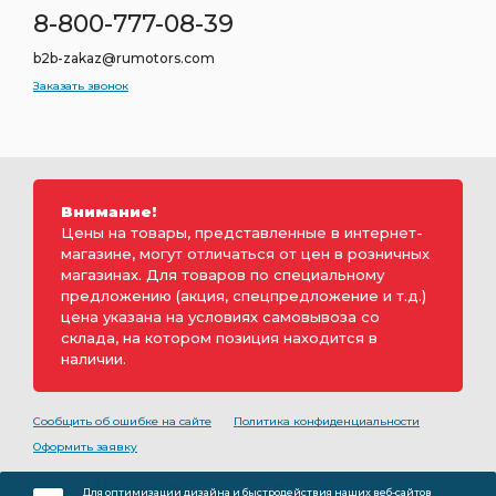
8-800-777-08-39
b2b-zakaz@rumotors.com
Заказать звонок
Внимание!
Цены на товары, представленные в интернет-
магазине, могут отличаться от цен в розничных
магазинах. Для товаров по специальному
предложению (акция, спецпредложение и т.д.)
цена указана на условиях самовывоза со
склада, на котором позиция находится в
наличии.
Сообщить об ошибке на сайте
Политика конфиденциальности
Оформить заявку
2000-2026 © Rumotors является коммерческим
Для оптимизации дизайна и быстродействия наших веб-сайтов