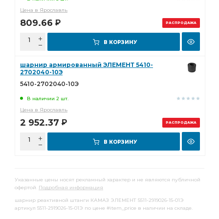
Цена в Ярославль
809.66
Р
РАСПРОДАЖА
В КОРЗИНУ
шарнир армированный ЭЛЕМЕНТ 5410-
2702040-10Э
5410-2702040-10Э
В наличии 2 шт.
Цена в Ярославль
2 952.37
Р
РАСПРОДАЖА
В КОРЗИНУ
Указанные цены носят рекламный характер и не являются публичной
офертой.
Подробная информация
шарнир реактивной штанги КАМАЗ ЭЛЕМЕНТ 5511-2919026-15-01Э
артикул 5511-2919026-15-01Э по цене #item_price в наличии на складе.