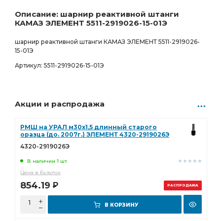
Ростов-на-Дону
Товар под заказ
Описание: шарнир реактивной штанги
КАМАЗ ЭЛЕМЕНТ 5511-2919026-15-01Э
1 048.00
Р
0 шт.
шарнир реактивной штанги КАМАЗ ЭЛЕМЕНТ 5511-2919026-
15-01Э
Артикул: 5511-2919026-15-01Э
Акции и распродажа
РМШ на УРАЛ м30х1,5 длинный старого
оразца (до. 2007г.) ЭЛЕМЕНТ 4320-2919026Э
4320-2919026Э
В наличии 1 шт.
Цена в Бузулук
854.19
Р
РАСПРОДАЖА
В КОРЗИНУ