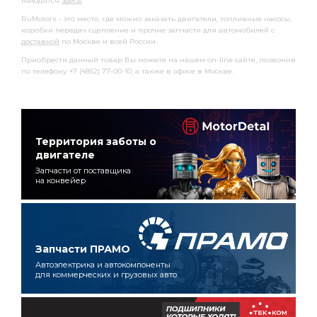
находятся
здесь
.
RuMotors - это место, где можно заказать двигатели, топливные насосы,
коробки передач сцепление и прочие запчасти для автомобилей с
доставкой
по Москве и всей России.
Приобрести данный товар Вы можете на нашем on-line сайте, позвонив
по телефону +7 (4852) 77-00-10, а также в офисе в Москве.
Территория заботы о
двигателе
Запчасти от поставщика
на конвейер
Запчасти ПРАМО
Автоэлектрика и автокомпоненты
для коммерческих и грузовых авто