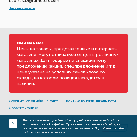
b2b-zakaz@rumotors.com
Заказать звонок
Внимание!
Цены на товары, представленные в интернет-
магазине, могут отличаться от цен в розничных
магазинах. Для товаров по специальному
предложению (акция, спецпредложение и т.д.)
цена указана на условиях самовывоза со
склада, на котором позиция находится в
наличии.
Сообщить об ошибке на сайте
Политика конфиденциальности
Оформить заявку
2000-2026 © Rumotors является коммерческим
Для оптимизации дизайна и быстродействия наших веб-сайтов
обозначением ООО «РуМоторс». Все права на
используются cookie-файлы. Продолжая посещение веб-сайта, вы
разработку принадлежат ООО «Румоторс». Не является
соглашаетесь на использование cookie-файлов.
Подробнее о cookie-
публичной офертой.
файлах и их использовании.