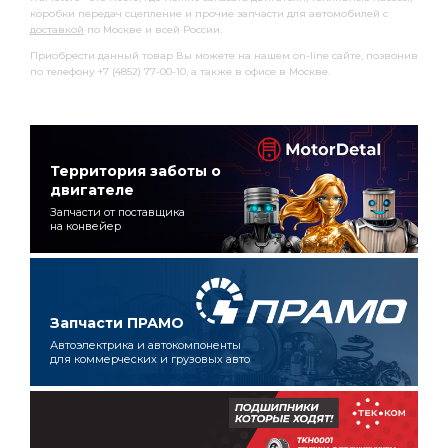
коробки передач сцепление и прочие запчасти для автомобилей с
доставкой
по Москве и всей России.
Приобрести данный товар Вы можете на нашем on-line сайте, позвонив
по телефону +7 (4852) 77-00-10, а также в офисе в Москве.
Территория заботы о
двигателе
Запчасти от поставщика
на конвейер
Запчасти ПРАМО
Автоэлектрика и автокомпоненты
для коммерческих и грузовых авто