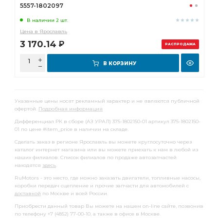
5557-1802097
В наличии 2 шт.
Цена в Ярославль
3 170.14
Р
РАСПРОДАЖА
В КОРЗИНУ
Указанные цены носят рекламный характер и не являются публичной
офертой.
Подробная информация
Дифференциал РК в сборе (АЗ УРАЛ) 375-1802150-01 артикул 375-1802150-
01 по цене #item_price в наличии на складе.
Сделать заказ в регионе Ярославль вы можете круглосуточно через
каталог интернет магазина или вы можете приехать к нам в любой из
наших филиалов. Список филиалов по продаже автозапчастей
находятся
здесь
.
RuMotors - это место, где можно заказать двигатели, топливные насосы,
коробки передач сцепление и прочие запчасти для автомобилей с
доставкой
по Москве и всей России.
Приобрести данный товар Вы можете на нашем on-line сайте, позвонив
по телефону +7 (4852) 77-00-10, а также в офисе в Москве.