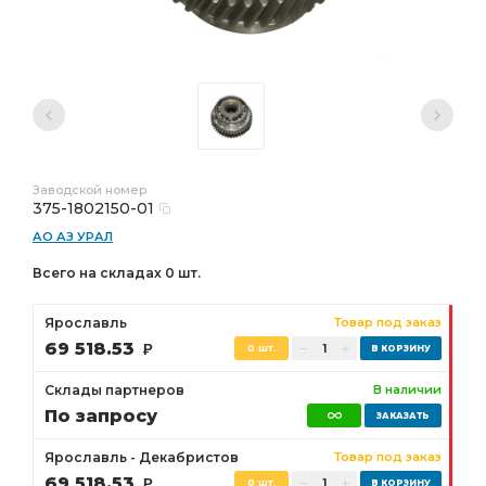
Заводской номер
375-1802150-01
АО АЗ УРАЛ
Всего на складах 0 шт.
Ярославль
Товар под заказ
69 518.53
Р
0 шт.
Склады партнеров
В наличии
По запросу
Ярославль - Декабристов
Товар под заказ
69 518.53
Р
0 шт.