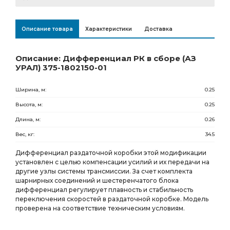
Бузулук
Товар под заказ
84 154.00
Р
0 шт.
Описание товара
Характеристики
Доставка
Ростов-на-Дону
Товар под заказ
73 178.00
Р
0 шт.
Описание: Дифференциал РК в сборе (АЗ
УРАЛ) 375-1802150-01
Ширина, м:
0.25
Высота, м:
0.25
Длина, м:
0.26
Вес, кг:
34.5
Дифференциал раздаточной коробки этой модификации
установлен с целью компенсации усилий и их передачи на
другие узлы системы трансмиссии. За счет комплекта
шарнирных соединений и шестеренчатого блока
дифференциал регулирует плавность и стабильность
переключения скоростей в раздаточной коробке. Модель
проверена на соответствие техническим условиям.