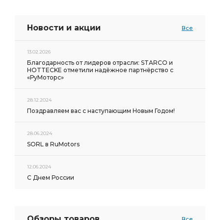
Новости и акции
Все
13.02.2026
Благодарность от лидеров отрасли: STARCO и
HOTTECKE отметили надёжное партнёрство с
«РуМоторс»
28.12.2024
Поздравляем вас с наступающим Новым Годом!
28.06.2024
SORL в RuMotors
12.06.2024
С Днем России
Обзоры товаров
Все