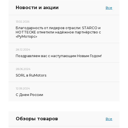
Новости и акции
Все
13.02.2026
Благодарность от лидеров отрасли: STARCO и
HOTTECKE отметили надёжное партнёрство с
«РуМоторс»
28.12.2024
Поздравляем вас с наступающим Новым Годом!
28.06.2024
SORL в RuMotors
12.06.2024
С Днем России
Обзоры товаров
Все