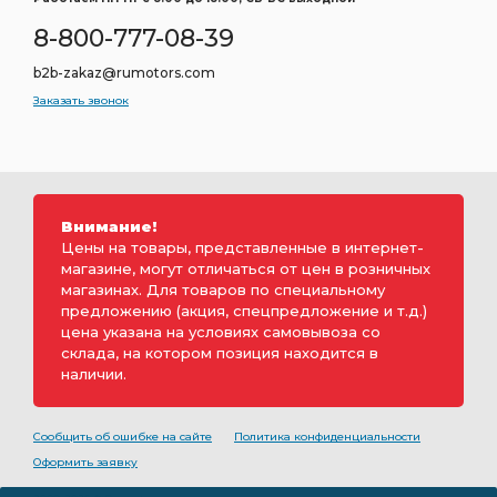
8-800-777-08-39
b2b-zakaz@rumotors.com
Заказать звонок
Внимание!
Цены на товары, представленные в интернет-
магазине, могут отличаться от цен в розничных
магазинах. Для товаров по специальному
предложению (акция, спецпредложение и т.д.)
цена указана на условиях самовывоза со
склада, на котором позиция находится в
наличии.
Сообщить об ошибке на сайте
Политика конфиденциальности
Оформить заявку