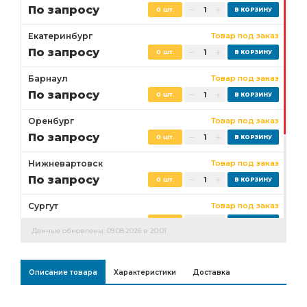
По запросу
0 шт.
Екатеринбург
Товар под заказ
По запросу
0 шт.
Барнаул
Товар под заказ
По запросу
0 шт.
Оренбург
Товар под заказ
По запросу
0 шт.
Нижневартовск
Товар под заказ
По запросу
0 шт.
Сургут
Товар под заказ
По запросу
0 шт.
Данные обновлены: 09.08.2026 в 20:01
Бузулук
Товар под заказ
По запросу
0 шт.
Описание товара
Характеристики
Доставка
Ростов-на-Дону
Товар под заказ
0 шт.