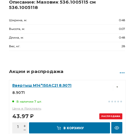
По запросу
Описание: Маховик 536.1005115 см
536.1005118
Ширина, м:
0.48
Высота, м:
0.07
Длина, м:
0.48
Вес, кг:
28
Акции и распродажа
Ввертыш М14*150АС21 8.9071
8.9071
В наличии 7 шт.
Цена в Ярославль
43.97
Р
РАСПРОДАЖА
В КОРЗИНУ