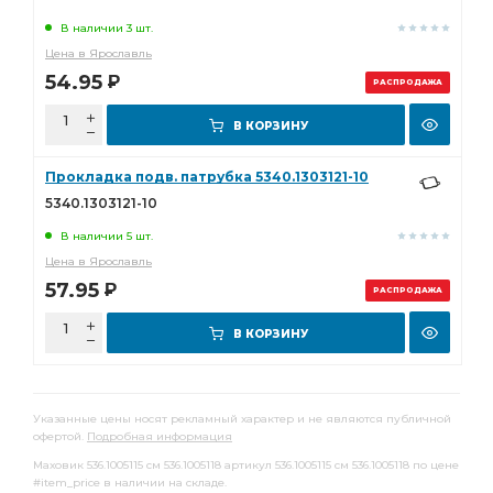
В наличии 3 шт.
Цена в Ярославль
54.95
Р
РАСПРОДАЖА
В КОРЗИНУ
Прокладка подв. патрубка 5340.1303121-10
5340.1303121-10
В наличии 5 шт.
Цена в Ярославль
57.95
Р
РАСПРОДАЖА
В КОРЗИНУ
Указанные цены носят рекламный характер и не являются публичной
офертой.
Подробная информация
Маховик 536.1005115 см 536.1005118 артикул 536.1005115 см 536.1005118 по цене
#item_price в наличии на складе.