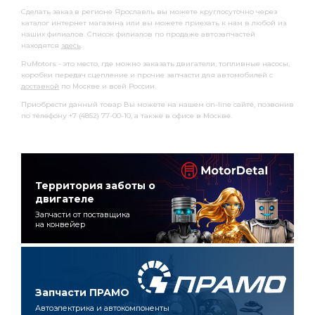
Сделать заказ в регионе Ярославль вы можете круглосуточно через
каталог интернет магазина или вы можете приехать к нам в любой из
наших филиалов. Список филиалов по продаже автозапчастей
находятся
здесь
.
RuMotors - это место, где можно заказать двигатели, топливные насосы,
коробки передач сцепление и прочие запчасти для автомобилей с
доставкой
по Москве и всей России.
Приобрести данный товар Вы можете на нашем on-line сайте, позвонив
по телефону +7 (4852) 77-00-10, а также в офисе в Москве.
Территория заботы о
двигателе
Запчасти от поставщика
на конвейер
Запчасти ПРАМО
Автоэлектрика и автокомпоненты