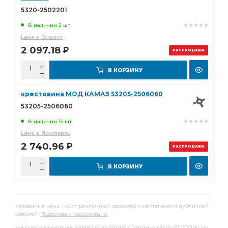
5320-2502201
В наличии 2 шт.
Цена в Бузулук
2 097.18
Р
РАСПРОДАЖА
В КОРЗИНУ
крестовина МОД КАМАЗ 53205-2506060
53205-2506060
В наличии 15 шт.
Цена в Ярославль
2 740.96
Р
РАСПРОДАЖА
В КОРЗИНУ
Указанные цены носят рекламный характер и не являются публичной
офертой.
Подробная информация
крышка подшипника КАМАЗ 6520-2502051-10 артикул 6520-2502051-10 по