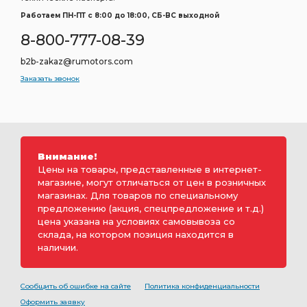
Работаем ПН-ПТ c 8:00 до 18:00, СБ-ВС выходной
8-800-777-08-39
b2b-zakaz@rumotors.com
Заказать звонок
Внимание!
Цены на товары, представленные в интернет-
магазине, могут отличаться от цен в розничных
магазинах. Для товаров по специальному
предложению (акция, спецпредложение и т.д.)
цена указана на условиях самовывоза со
склада, на котором позиция находится в
наличии.
Сообщить об ошибке на сайте
Политика конфиденциальности
Оформить заявку