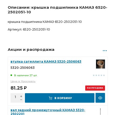
Ростов-на-Дону
Товар под заказ
Описание: крышка подшипника КАМАЗ 6520-
2502051-10
6 573.00
Р
0 шт.
крышка подшипника КАМАЗ 6520-2502051-10
Артикул: 6520-2502051-10
Акции и распродажа
втулка сателлита КАМАЗ 5320-2506063
5320-2506063
В наличии 27 шт.
Цена в Ярославль
81.25
Р
РАСПРОДАЖА
В КОРЗИНУ
вал задний промежуточный КАМАЗ 5320-
2502201