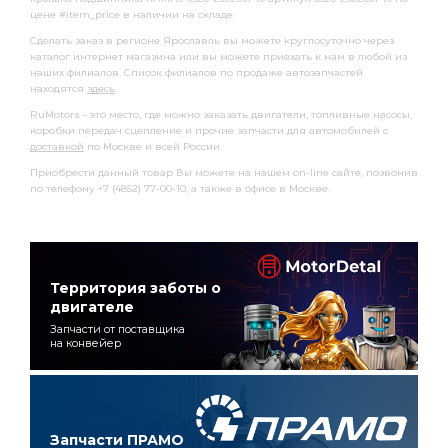
цене #item_price в наличии на складе.
Сделать заказ в регионе Ярославль вы можете круглосуточно через
каталог интернет магазина или вы можете приехать к нам в любой из
наших филиалов. Список филиалов по продаже автозапчастей
находятся
здесь
.
RuMotors - это место, где можно заказать двигатели, топливные насосы,
коробки передач сцепление и прочие запчасти для автомобилей с
доставкой
по Москве и всей России.
Приобрести данный товар Вы можете на нашем on-line сайте, позвонив
по телефону +7 (4852) 77-00-10, а также в офисе в Москве.
Территория заботы о
двигателе
Запчасти от поставщика
на конвейер
Запчасти ПРАМО