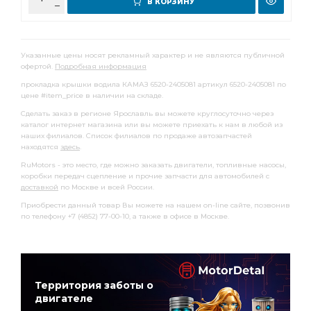
В КОРЗИНУ
Указанные цены носят рекламный характер и не являются публичной
офертой.
Подробная информация
прокладка крышки водила КАМАЗ 6520-2405081 артикул 6520-2405081 по
цене #item_price в наличии на складе.
Сделать заказ в регионе Ярославль вы можете круглосуточно через
каталог интернет магазина или вы можете приехать к нам в любой из
наших филиалов. Список филиалов по продаже автозапчастей
находятся
здесь
.
RuMotors - это место, где можно заказать двигатели, топливные насосы,
коробки передач сцепление и прочие запчасти для автомобилей с
доставкой
по Москве и всей России.
Приобрести данный товар Вы можете на нашем on-line сайте, позвонив
по телефону +7 (4852) 77-00-10, а также в офисе в Москве.
Территория заботы о
двигателе