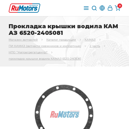
0
Прокладка крышки водила КАМ
АЗ 6520-2405081
Магазин запчастей
Каталог продукции
КАМАЗ
ПИ КАМАЗ (запчасти смежников и импортные)
2 часть
НПО "Автоагрегатцентр"
прокладка крышки водила КАМАЗ 6520-2405081