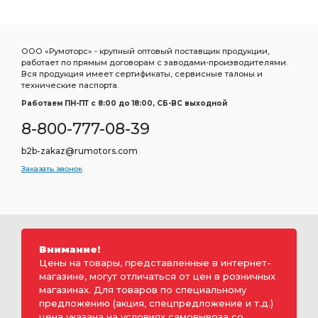
ООО «Румоторс» - крупный оптовый поставщик продукции,
работает по прямым договорам с заводами-производителями.
Вся продукция имеет сертификаты, сервисные талоны и
технические паспорта.
Работаем ПН-ПТ c 8:00 до 18:00, СБ-ВС выходной
8-800-777-08-39
b2b-zakaz@rumotors.com
Заказать звонок
Внимание!
Цены на товары, представленные в интернет-
магазине, могут отличаться от цен в розничных
магазинах. Для товаров по специальному
предложению (акция, спецпредложение и т.д.)
цена указана на условиях самовывоза со