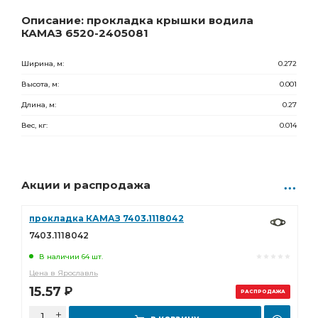
49.00
Р
0 шт.
Описание: прокладка крышки водила
КАМАЗ 6520-2405081
Ширина, м:
0.272
Высота, м:
0.001
Длина, м:
0.27
Вес, кг:
0.014
Акции и распродажа
прокладка КАМАЗ 7403.1118042
7403.1118042
В наличии 64 шт.
Цена в Ярославль
15.57
Р
РАСПРОДАЖА