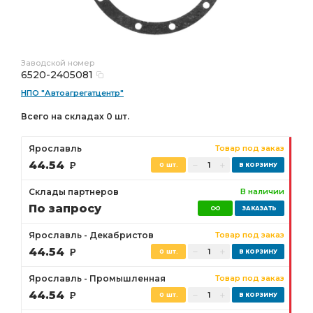
Заводской номер
6520-2405081
НПО "Автоагрегатцентр"
Всего на складах 0 шт.
Ярославль
Товар под заказ
44.54
Р
0 шт.
Склады партнеров
В наличии
По запросу
Ярославль - Декабристов
Товар под заказ
44.54
Р
0 шт.
Ярославль - Промышленная
Товар под заказ
44.54
Р
0 шт.