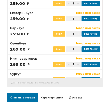
259.00
Р
0 шт.
Екатеринбург
Товар под заказ
259.00
Р
0 шт.
Барнаул
Товар под заказ
259.00
Р
0 шт.
Оренбург
Товар под заказ
269.00
Р
0 шт.
Нижневартовск
Товар под заказ
269.00
Р
0 шт.
Сургут
Товар под заказ
269.00
Р
0 шт.
Данные обновлены: 10.08.2026 в 13:02
Бузулук
Товар под заказ
269.00
Р
0 шт.
Описание товара
Характеристики
Доставка
Ростов-на-Дону
Товар под заказ
0 шт.