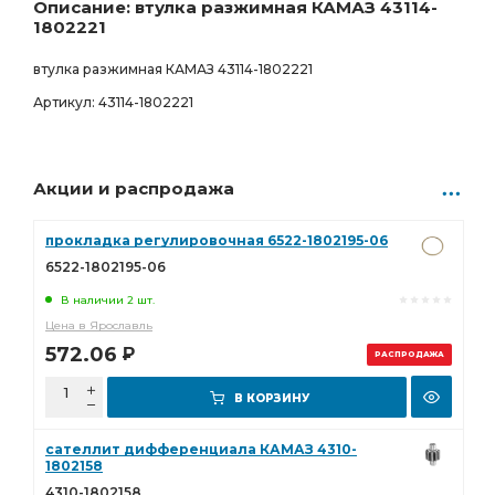
259.00
Р
Описание: втулка разжимная КАМАЗ 43114-
1802221
втулка разжимная КАМАЗ 43114-1802221
Артикул: 43114-1802221
Акции и распродажа
прокладка регулировочная 6522-1802195-06
6522-1802195-06
В наличии 2 шт.
Цена в Ярославль
572.06
Р
РАСПРОДАЖА
В КОРЗИНУ
сателлит дифференциала КАМАЗ 4310-
1802158
4310-1802158