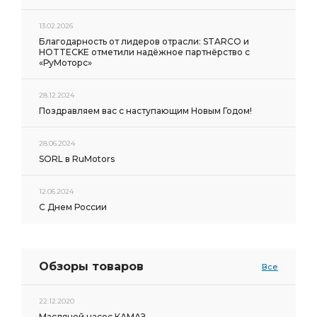
13.02.2026
Благодарность от лидеров отрасли: STARCO и
HOTTECKE отметили надёжное партнёрство с
«РуМоторс»
28.12.2024
Поздравляем вас с наступающим Новым Годом!
28.06.2024
SORL в RuMotors
12.06.2024
С Днем России
Обзоры товаров
Все
22.12.2020
Масляной насос КАМАЗ