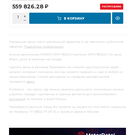
559 826.28
Р
РАСПРОДАЖА
В КОРЗИНУ
Указанные цены носят рекламный характер и не являются публичной
офертой.
Подробная информация
втулка разжимная КАМАЗ 43114-1802221 артикул 43114-1802221 по цене
#item_price в наличии на складе.
Сделать заказ в регионе Ярославль вы можете круглосуточно через
каталог интернет магазина или вы можете приехать к нам в любой из
наших филиалов. Список филиалов по продаже автозапчастей
находятся
здесь
.
RuMotors - это место, где можно заказать двигатели, топливные насосы,
коробки передач сцепление и прочие запчасти для автомобилей с
доставкой
по Москве и всей России.
Приобрести данный товар Вы можете на нашем on-line сайте, позвонив
по телефону +7 (4852) 77-00-10, а также в офисе в Москве.