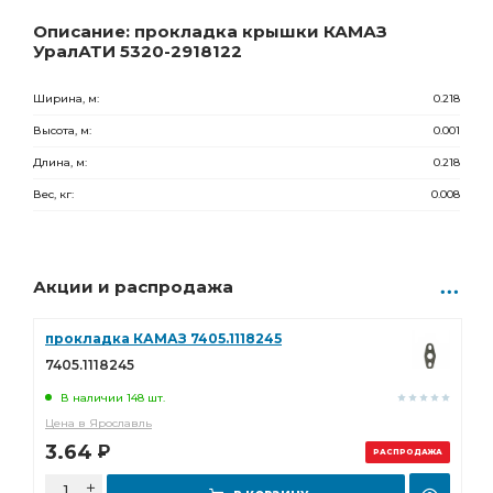
26.00
Р
0 шт.
Описание: прокладка крышки КАМАЗ
УралАТИ 5320-2918122
Ширина, м:
0.218
Высота, м:
0.001
Длина, м:
0.218
Вес, кг:
0.008
Акции и распродажа
прокладка КАМАЗ 7405.1118245
7405.1118245
В наличии 148 шт.
Цена в Ярославль
3.64
Р
РАСПРОДАЖА