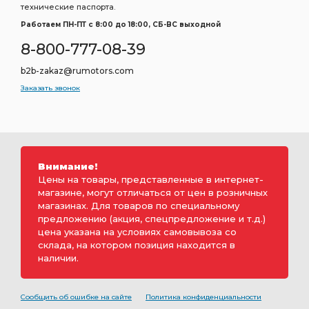
технические паспорта.
Работаем ПН-ПТ c 8:00 до 18:00, СБ-ВС выходной
8-800-777-08-39
b2b-zakaz@rumotors.com
Заказать звонок
Внимание!
Цены на товары, представленные в интернет-
магазине, могут отличаться от цен в розничных
магазинах. Для товаров по специальному
предложению (акция, спецпредложение и т.д.)
цена указана на условиях самовывоза со
склада, на котором позиция находится в
наличии.
Сообщить об ошибке на сайте
Политика конфиденциальности