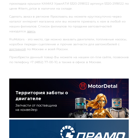
прокладка крышки КАМАЗ УралАТИ 5320-2918122 артикул 5320-2918122 по
цене #item_price в наличии на складе.
Сделать заказ в регионе Ярославль вы можете круглосуточно через
каталог интернет магазина или вы можете приехать к нам в любой из
наших филиалов. Список филиалов по продаже автозапчастей
находятся
здесь
.
RuMotors - это место, где можно заказать двигатели, топливные насосы,
коробки передач сцепление и прочие запчасти для автомобилей с
доставкой
по Москве и всей России.
Приобрести данный товар Вы можете на нашем on-line сайте, позвонив
по телефону +7 (4852) 77-00-10, а также в офисе в Москве.
Территория заботы о
двигателе
Запчасти от поставщика
на конвейер