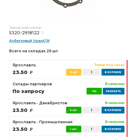
Заводской номер
5320-2918122
Асбестовый УралАТИ
Всего на складах 26 шт.
Ярославль
Товар под заказ
23.50
Р
0 шт.
Склады партнеров
В наличии
По запросу
Ярославль - Декабристов
В наличии
23.50
Р
4 шт.
Ярославль - Промышленная
В наличии
23.50
Р
1 шт.