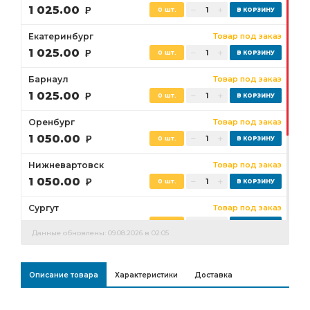
1 025.00
Р
0 шт.
Екатеринбург
Товар под заказ
1 025.00
Р
0 шт.
Барнаул
Товар под заказ
1 025.00
Р
0 шт.
Оренбург
Товар под заказ
1 050.00
Р
0 шт.
Нижневартовск
Товар под заказ
1 050.00
Р
0 шт.
Сургут
Товар под заказ
1 050.00
Р
0 шт.
Данные обновлены: 09.08.2026 в 02:05
Бузулук
Товар под заказ
1 050.00
Р
0 шт.
Описание товара
Характеристики
Доставка
Ростов-на-Дону
Товар под заказ
0 шт.