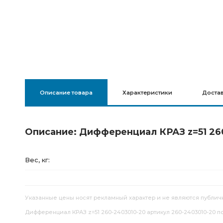
Описание товара
Характеристики
Доста
Описание: Дифференциал КРАЗ z=51 26
Вес, кг:
Указанные цены носят рекламный характер и не являются публич
Дифференциал КРАЗ z=51 260-2403010-20 артикул 260-2403010-20 по