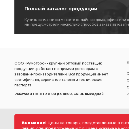
Полный каталог продукции
Купить запчасти вы можете онлайн из дома, офиса или 
мы предусмотрели несколько способов заказа автозапч
ООО «Румоторс» - крупный оптовый поставщик
продукции, работает по прямым договорам с
О
заводами-производителями. Вся продукция имеет
сертификаты, сервисные талоны и технические
О
паспорта.
С
Работаем ПН-ПТ c 8:00 до 18:00, СБ-ВС выходной
К
Внимание!
Цены на товары, представленные в инт
(акция, спецпредложение и т.д.) цена указана на ус