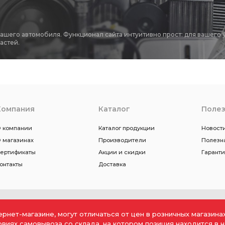
вашего автомобиля. Функционал сайта интуитивно прост: для вашего 
астей.
Компания
Каталог
Поле
 компании
Каталог продукции
Новости
 магазинах
Производители
Полезн
ертификаты
Акции и скидки
Гарант
онтакты
Доставка
ернет-магазине, могут отличаться от цен в розничных магазин
ловиях самовывоза со склада, на котором позиция находится в н