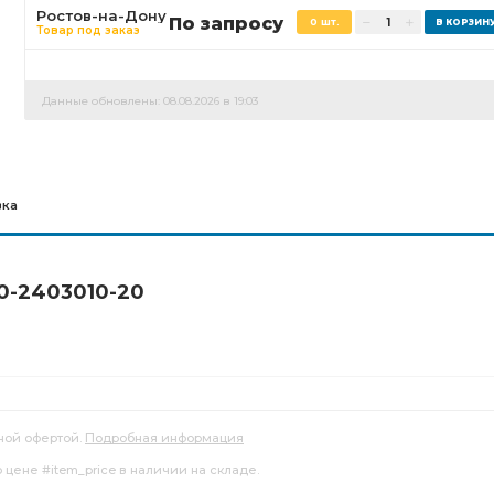
Ростов-на-Дону
По запросу
0 шт.
Товар под заказ
Данные обновлены: 08.08.2026 в 19:03
вка
0-2403010-20
ной офертой.
Подробная информация
 цене #item_price в наличии на складе.