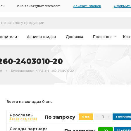
-39
b2b-zakaz@rumotors.com
Заказать звонок
Оформить
водители
Акции и скидки
Доставка
Полезное
Кон
60-2403010-20
ий
Дифференциал КРАЗ z=51 260-2403010-20
Всего на складах 0 шт.
Ярославль
По запросу
0 шт.
Товар под заказ
Склады партнеров
По запросу