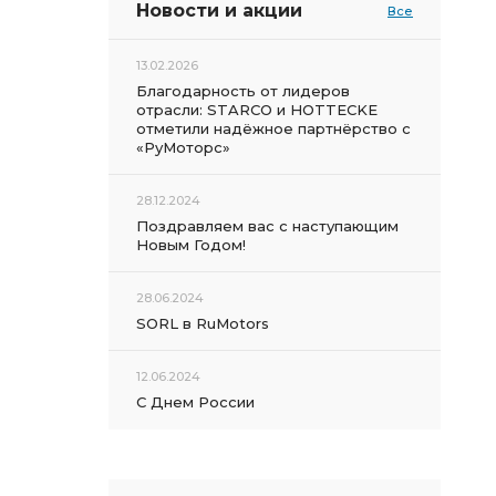
Новости и акции
Все
13.02.2026
Благодарность от лидеров
отрасли: STARCO и HOTTECKE
отметили надёжное партнёрство с
«РуМоторс»
28.12.2024
Поздравляем вас с наступающим
Новым Годом!
28.06.2024
SORL в RuMotors
12.06.2024
С Днем России