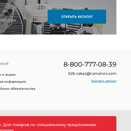
ОТКРЫТЬ КАТАЛОГ
удобства
8-800-777-08-39
зное
b2b-zakaz@rumotors.com
 и акции
Заказать звонок
ая информация
ийные обязательства
ах. Для товаров по специальному предложению
аличии.