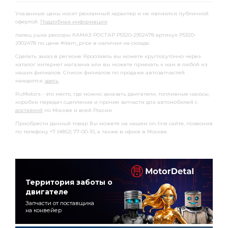
Указанные цены носят рекламный характер и не являются публичной
офертой.
Подробная информация
палец ушка рессоры КАМАЗ РОСТАР Р5320-2902478 артикул Р5320-
2902478 по цене #item_price в наличии на складе.
Сделать заказ в регионе Ярославль вы можете круглосуточно через
каталог интернет магазина или вы можете приехать к нам в любой из
наших филиалов. Список филиалов по продаже автозапчастей
находятся
здесь
.
RuMotors - это место, где можно заказать двигатели, топливные насосы,
коробки передач сцепление и прочие запчасти для автомобилей с
доставкой
по Москве и всей России.
Приобрести данный товар Вы можете на нашем on-line сайте, позвонив
по телефону +7 (4852) 77-00-10, а также в офисе в Москве.
Территория заботы о
двигателе
Запчасти от поставщика
на конвейер