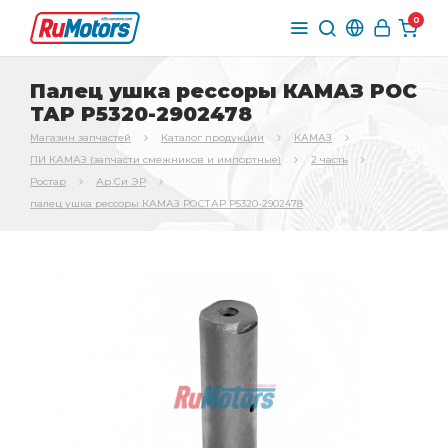
0
Палец ушка рессоры КАМАЗ РОС
ТАР Р5320-2902478
Магазин запчастей
Каталог продукции
КАМАЗ
ПИ КАМАЗ (запчасти смежников и импортные)
2 часть
Ростар
Ар Си ЭР
палец ушка рессоры КАМАЗ РОСТАР Р5320-2902478