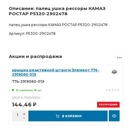
1 422.00
Р
0 шт.
Описание: палец ушка рессоры КАМАЗ
РОСТАР Р5320-2902478
палец ушка рессоры КАМАЗ РОСТАР Р5320-2902478
Артикул: Р5320-2902478
Акции и распродажа
крышка реактивной штанги Элемент 774-
2919060-01Э
774-2919060-01Э
В наличии 18 шт.
Цена в Ярославль
144.46
Р
РАСПРОДАЖА
В КОРЗИНУ