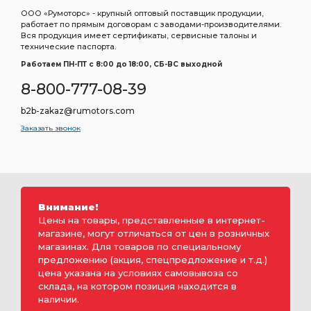
ООО «Румоторс» - крупный оптовый поставщик продукции,
работает по прямым договорам с заводами-производителями.
Вся продукция имеет сертификаты, сервисные талоны и
технические паспорта.
Работаем ПН-ПТ c 8:00 до 18:00, СБ-ВС выходной
8-800-777-08-39
b2b-zakaz@rumotors.com
Заказать звонок
Внимание!
Цены на товары, представленные в интернет-
магазине, могут отличаться от цен в розничных
магазинах. Для товаров по специальному
предложению (акция, спецпредложение и т.д.)
цена указана на условиях самовывоза со
склада, на котором позиция находится в
наличии.