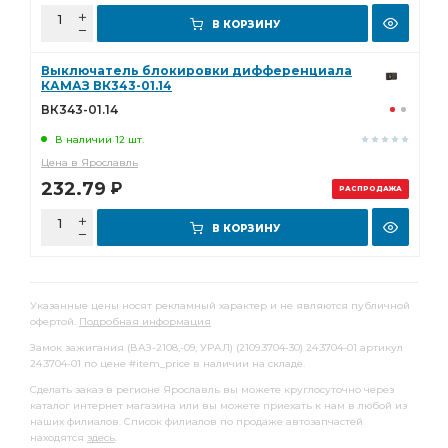
В КОРЗИНУ
Выключатель блокировки дифференциала
КАМАЗ ВК343-01.14
ВК343-01.14
В наличии 12 шт.
Цена в Ярославль
232.79
Р
РАСПРОДАЖА
В КОРЗИНУ
Указанные цены носят рекламный характер и не являются публичной
офертой.
Подробная информация
Замок зажигания (ВАЗ-2108,-09, УРАЛ) (2109.3704-30) 24.3704-01 артикул
24.3704-01 по цене #item_price в наличии на складе.
Сделать заказ в регионе Ярославль вы можете круглосуточно через
каталог интернет магазина или вы можете приехать к нам в любой из
наших филиалов. Список филиалов по продаже автозапчастей
находятся
здесь
.