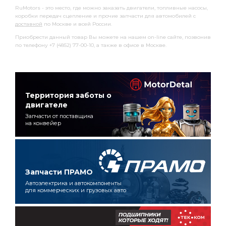
RuMotors - это место, где можно заказать двигатели, топливные насосы,
коробки передач сцепление и прочие запчасти для автомобилей с
доставкой
по Москве и всей России.
Приобрести данный товар Вы можете на нашем on-line сайте, позвонив
по телефону +7 (4852) 77-00-10, а также в офисе в Москве.
Территория заботы о
двигателе
Запчасти от поставщика
на конвейер
Запчасти ПРАМО
Автоэлектрика и автокомпоненты
для коммерческих и грузовых авто