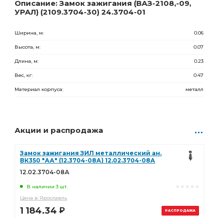
2 925.00
Р
Описание: Замок зажигания (ВАЗ-2108,-09,
УРАЛ) (2109.3704-30) 24.3704-01
Ширина, м:
0.06
Высота, м:
0.07
Длина, м:
0.23
Вес, кг:
0.47
Материал корпуса:
металл
Акции и распродажа
Замок зажигания ЗИЛ металлический ан.
ВК350 "АА" (12.3704-08А) 12.02.3704-08А
12.02.3704-08А
В наличии 3 шт.
Цена в Ярославль
1 184.34
Р
РАСПРОДАЖА