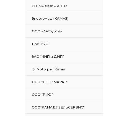
ТЕРМОЛЮКС АВТО
Энергомаш (КАМАЗ)
ООО «АвтоДом»
ВБК РУС
ЗАО "ЧИП и ДИП"
ф. Motorpel, Китай
ООО "НПП "МАРАТ"
ООО "РИФ"
ООО"КАМАДИЗЕЛЬСЕРВИС"