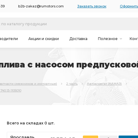
-39
b2b-zakaz@rumotors.com
Заказать звонок
Оформить
водители
Акции и скидки
Доставка
Полезное
Кон
плива с насосом предпусково
запчасти смежников и импортные)
2 часть
Автоагрегат (КАМАЗ)
40.13-1105010
Всего на складах 0 шт.
Ярославль