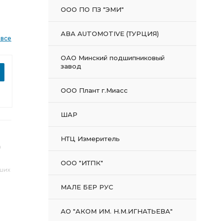
ООО ПО ПЗ "ЭМИ"
АВА AUTOMOTIVE (ТУРЦИЯ)
 все
ОАО Минский подшипниковый
завод
ООО Плант г.Миасс
ШАР
НТЦ Измеритель
а
ООО "ИТПК"
аших
МАЛЕ БЕР РУС
АО "АКОМ ИМ. Н.М.ИГНАТЬЕВА"