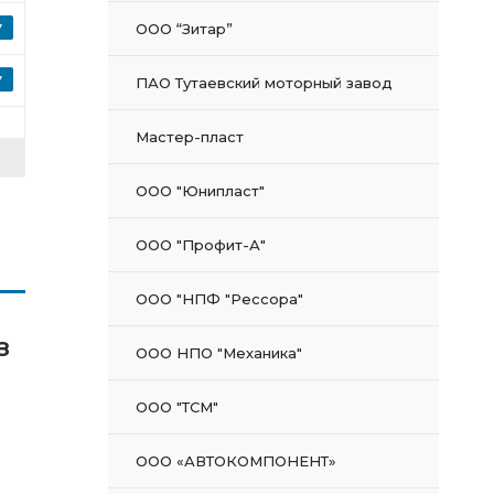
ООО “Зитар”
ПАО Тутаевский моторный завод
Мастер-пласт
ООО "Юнипласт"
ООО "Профит-А"
ООО "НПФ "Рессора"
З
ООО НПО "Механика"
ООО "ТСМ"
ООО «АВТОКОМПОНЕНТ»