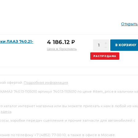
Открыть
4 186.12
и ЛААЗ 740.21-
Р
В КОРЗИНУ
Цена в Ярославль
РАСПРОДАЖА
ной офертой.
Подробная информация
МАЗ 740.13-1105010 артикул 740.13-1105010 по цене #item_price в наличии н
ез каталог интернет магазина или вы можете приехать к нам в любой из н
я
здесь
.
насосы, коробки передач сцепление и прочие запчасти для автомобилей с
нив по телефону +7 (4852) 77-00-10, а также в офисе в Москве.