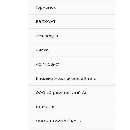
Термомех
ВЭЛКОНТ
Техногрупп
Лисма
АО "ПОЗиС"
Камский Механический Завод
ООО «Стремительный-А»
ЦСК СПБ
ООО «ШТУРМАН РУС»