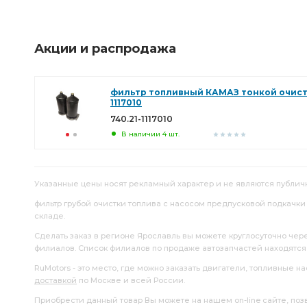
Акции и распродажа
фильтр топливный КАМАЗ тонкой очистк
1117010
740.21-1117010
В наличии 4 шт.
Указанные цены носят рекламный характер и не являются публич
фильтр грубой очистки топлива с насосом предпусковой подкачки КА
складе.
Сделать заказ в регионе Ярославль вы можете круглосуточно чер
филиалов. Список филиалов по продаже автозапчастей находятс
RuMotors - это место, где можно заказать двигатели, топливные 
доставкой
по Москве и всей России.
Приобрести данный товар Вы можете на нашем on-line сайте, позво