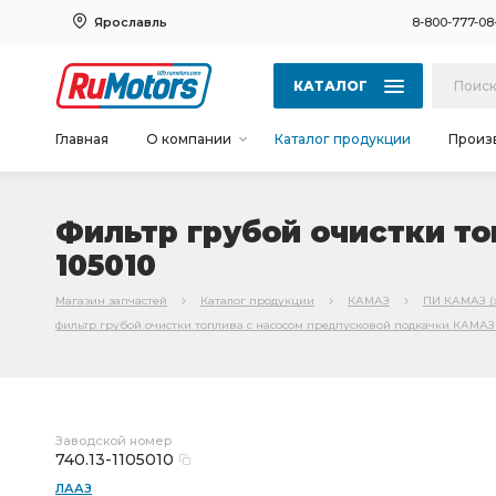
Ярославль
8-800-777-08
КАТАЛОГ
Главная
О компании
Каталог продукции
Произ
Фильтр грубой очистки то
105010
Магазин запчастей
Каталог продукции
КАМАЗ
ПИ КАМАЗ (
фильтр грубой очистки топлива с насосом предпусковой подкачки КАМАЗ 7
Заводской номер
740.13-1105010
ЛААЗ