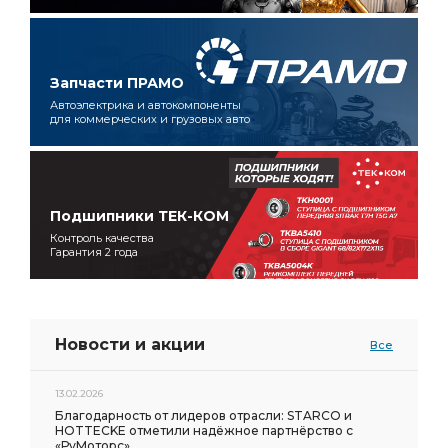
Запчасти ПРАМО
Автоэлектрика и автокомпоненты
для коммерческих и грузовых авто
Подшипники ТЕК-КОМ
Контроль качества
Гарантия 2 года
Новости и акции
Все
13.02.2026
Благодарность от лидеров отрасли: STARCO и
HOTTECKE отметили надёжное партнёрство с
«РуМоторс»