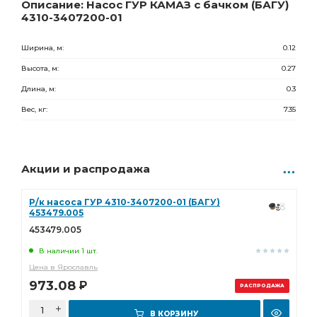
Ростов-на-Дону
Товар под заказ
Описание: Насос ГУР КАМАЗ с бачком (БАГУ)
4310-3407200-01
24 815.00
Р
0 шт.
Ширина, м:
0.12
Высота, м:
0.27
Длина, м:
0.3
Вес, кг:
7.35
Акции и распродажа
Р/к насоса ГУР 4310-3407200-01 (БАГУ)
453479.005
453479.005
В наличии 1 шт.
Цена в Ярославль
973.08
Р
РАСПРОДАЖА
В КОРЗИНУ