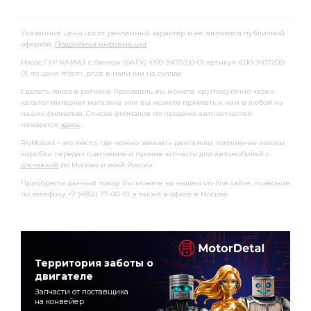
Указанные цены носят рекламный характер и не являются публичной
офертой.
Подробная информация
Насос ГУР КАМАЗ с бачком (БАГУ) 4310-3407200-01 артикул 4310-3407200-
01 по цене #item_price в наличии на складе.
Сделать заказ в регионе Ярославль вы можете круглосуточно через
каталог интернет магазина или вы можете приехать к нам в любой из
наших филиалов. Список филиалов по продаже автозапчастей
находятся
здесь
.
RuMotors - это место, где можно заказать двигатели, топливные насосы,
коробки передач сцепление и прочие запчасти для автомобилей с
доставкой
по Москве и всей России.
Приобрести данный товар Вы можете на нашем on-line сайте, позвонив
по телефону +7 (4852) 77-00-10, а также в офисе в Москве.
Территория заботы о
двигателе
Запчасти от поставщика
на конвейер