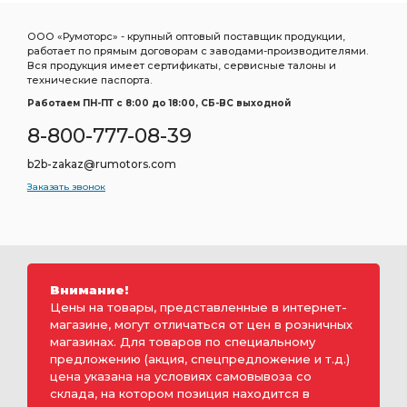
ООО «Румоторс» - крупный оптовый поставщик продукции,
работает по прямым договорам с заводами-производителями.
Вся продукция имеет сертификаты, сервисные талоны и
технические паспорта.
Работаем ПН-ПТ c 8:00 до 18:00, СБ-ВС выходной
8-800-777-08-39
b2b-zakaz@rumotors.com
Заказать звонок
Внимание!
Цены на товары, представленные в интернет-
магазине, могут отличаться от цен в розничных
магазинах. Для товаров по специальному
предложению (акция, спецпредложение и т.д.)
цена указана на условиях самовывоза со
склада, на котором позиция находится в