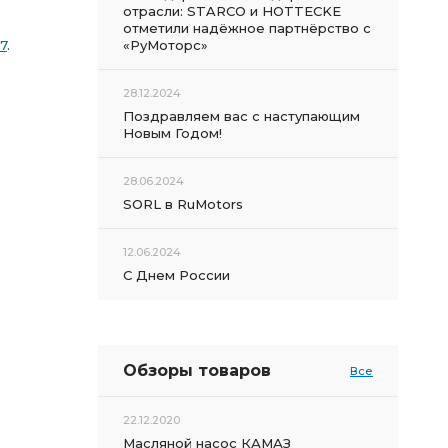
отрасли: STARCO и HOTTECKE
отметили надёжное партнёрство с
7
.
«РуМоторс»
28.12.2024
Поздравляем вас с наступающим
Новым Годом!
28.06.2024
SORL в RuMotors
12.06.2024
С Днем России
Обзоры товаров
Все
22.12.2020
Масляной насос КАМАЗ