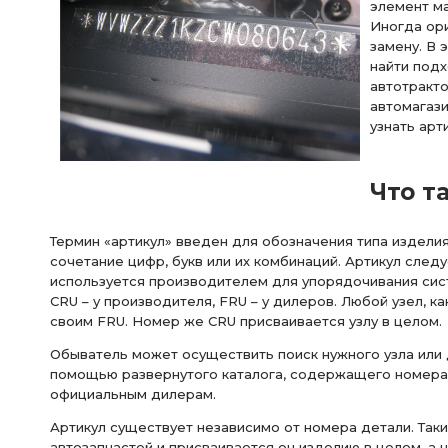
элемент ма
Иногда ори
замену. В 
найти под
автотракто
автомагаз
узнать арт
Что т
Термин «артикул» введен для обозначения типа изделия
сочетание цифр, букв или их комбинаций. Артикул след
используется производителем для упорядочивания сист
CRU – у производителя, FRU – у дилеров. Любой узел, к
своим FRU. Номер же CRU присваивается узлу в целом.
Обыватель может осуществить поиск нужного узла или 
помощью развернутого каталога, содержащего номера 
официальным дилерам.
Артикул существует независимо от номера детали. Та
автозапчастей и присваивается он изделию в целом, а 