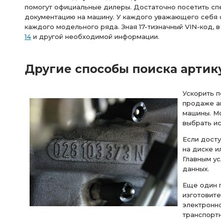
помогут официальные дилеры. Достаточно посетить спе
документацию на машину. У каждого уважающего себя с
каждого модельного ряда. Зная 17-тизначный VIN-код, 
14
и другой необходимой информации.
Другие способы поиска артик
Ускорить п
продаже ав
машины. Мо
выбрать и
Если досту
на диске и
Главным ус
данных.
Еще один п
изготовит
электронно
транспортн