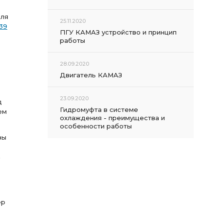
для
25.11.2020
39
ПГУ КАМАЗ устройство и принцип
работы
28.09.2020
Двигатель КАМАЗ
23.09.2020
д
Гидромуфта в системе
ем
охлаждения - преимущества и
особенности работы
зы
а
ер