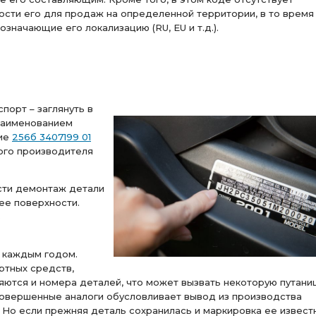
ости его для продаж на определенной территории, в то время
означающие его локализацию (RU, EU и т.д.).
порт – заглянуть в
наименованием
ние
256б 3407199 01
ого производителя
сти демонтаж детали
ее поверхности.
ь
 каждым годом.
ртных средств,
яются и номера деталей, что может вызвать некоторую путаниц
совершенные аналоги обусловливает вывод из производства
 Но если прежняя деталь сохранилась и маркировка ее известн