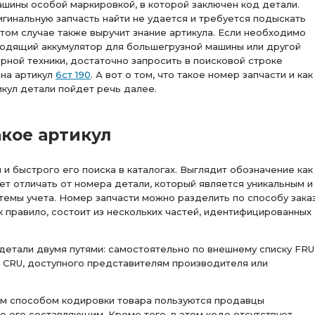
шины особой маркировкой, в которой заключен код детали.
гинальную запчасть найти не удается и требуется подыскать
этом случае также выручит знание артикула. Если необходимо
ходящий аккумулятор для большегрузной машины или другой
рной техники, достаточно запросить в поисковой строке
ина артикул
6ст 190
. А вот о том, что такое номер запчасти и как
икул детали пойдет речь далее.
акое артикул
 и быстрого его поиска в каталогах. Выглядит обозначение как
ует отличать от номера детали, который является уникальным и
емы учета. Номер запчасти можно разделить по способу заказ
ак правило, состоит из нескольких частей, идентифицированных
детали двумя путями: самостоятельно по внешнему списку FRU 
CRU, доступного представителям производителя или
ким способом кодировки товара пользуются продавцы
не его составляющим. Кроме того, в этом коде отсутствует