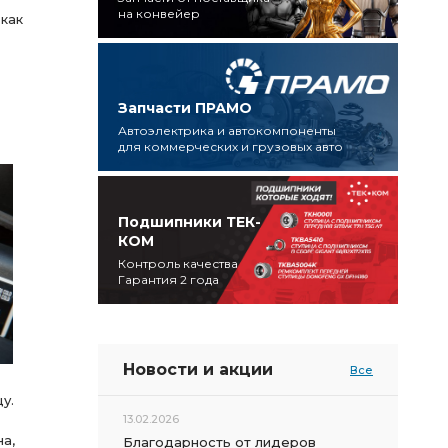
на конвейер
 как
Запчасти ПРАМО
Автоэлектрика и автокомпоненты
для коммерческих и грузовых авто
Подшипники ТЕК-
КОМ
Контроль качества
Гарантия 2 года
Новости и акции
Все
у.
13.02.2026
а,
Благодарность от лидеров