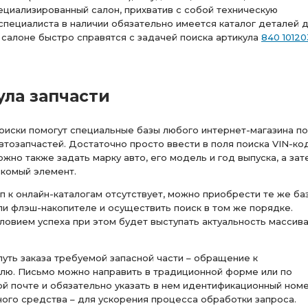
циализированный салон, прихватив с собой техническую
пециалиста в наличии обязательно имеется каталог деталей 
в салоне быстро справятся с задачей поиска артикула
840 10120
ула запчасти
оиски помогут специальные базы любого интернет-магазина по
тозапчастей. Достаточно просто ввести в поля поиска VIN-ко
жно также задать марку авто, его модель и год выпуска, а зат
скомый элемент.
п к онлайн-каталогам отсутствует, можно приобрести те же ба
ли флэш-накопителе и осуществить поиск в том же порядке.
ловием успеха при этом будет выступать актуальность массив
уть заказа требуемой запасной части – обращение к
елю. Письмо можно направить в традиционной форме или по
й почте и обязательно указать в нем идентификационный ном
ого средства – для ускорения процесса обработки запроса.