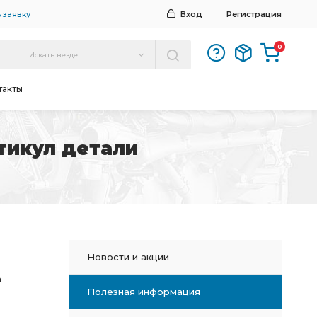
 заявку
Вход
Регистрация
0
Искать везде
такты
тикул детали
Новости и акции
а
Полезная информация