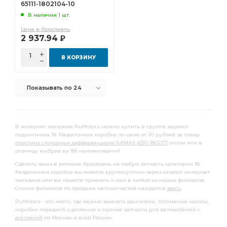
65111-1802104-10
В наличии 1 шт.
Цена в Ярославль
2 937.94
Р
В КОРЗИНУ
Показывать по 24
В интернет магазине RuMotors можно купить в группе заднего
подшипника 18. Раздаточная коробка по цене от 20 рублей за товар
пластина стопорная дифференциала КАМАЗ 4310-1802171
оптом или в
розницу выбрав из 186 наименований.
Сделать заказ в регионе Ярославль на любую запчасть категории 18.
Раздаточная коробка вы можете круглосуточно через каталог интернет
магазина или вы можете приехать к нам в любой из наших филиалов.
Список филиалов по продаже автозапчастей находятся
здесь
.
RuMotors - это место, где можно заказать двигатели, топливные насосы,
коробки передачб сцепление и прочие запчасти для автомобилей с
доставкой
по Москве и всей России.