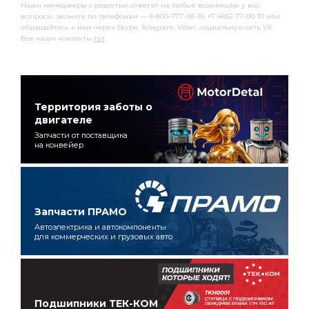
Наши менеджеры с радостью ответят на любые возникшие у вас
вопросы, звоните по телефонам — 8-800-777-08-39, +7 4852 77-00-10 или
обращайтесь к нам через Skype, Telegram, Viber, социальную сеть VK.
Все наши контакты
тут
.
Территория заботы о
двигателе
Запчасти от поставщика
на конвейер
Запчасти ПРАМО
Автоэлектрика и автокомпоненты
для коммерческих и грузовых авто
Подшипники ТЕК-КОМ