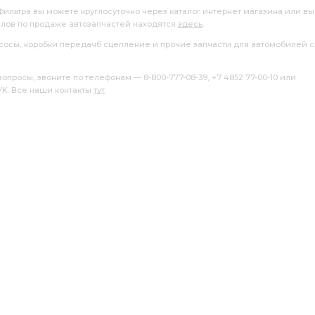
Фильтра вы можете круглосуточно через каталог интернет магазина или вы
алов по продаже автозапчастей находятся
здесь
.
насосы, коробки передачб сцепление и прочие запчасти для автомобилей с
росы, звоните по телефонам — 8-800-777-08-39, +7 4852 77-00-10 или
 VK. Все наши контакты
тут
.