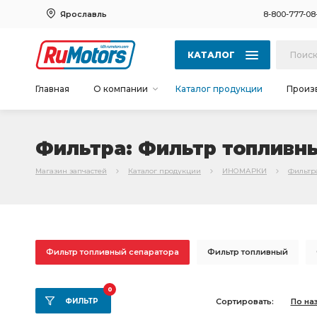
Ярославль
8-800-777-08
КАТАЛОГ
Главная
О компании
Каталог продукции
Произ
Фильтра: Фильтр топливн
Магазин запчастей
Каталог продукции
ИНОМАРКИ
Фильтр
Фильтр топливный сепаратора
Фильтр топливный
Фильтр гидравлический
Фильтр масл.
Фильтр воз
0
ФИЛЬТР
Сортировать:
По на
Фильтр гидравлики
Фильтр топл.
тонкой очистки