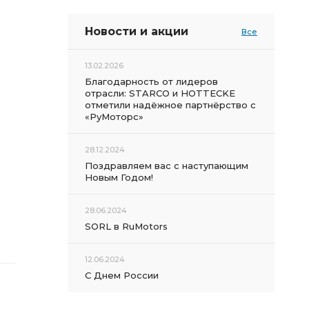
Новости и акции
Все
13.02.2026
Благодарность от лидеров
отрасли: STARCO и HOTTECKE
отметили надёжное партнёрство с
«РуМоторс»
28.12.2024
Поздравляем вас с наступающим
Новым Годом!
28.06.2024
SORL в RuMotors
12.06.2024
С Днем России