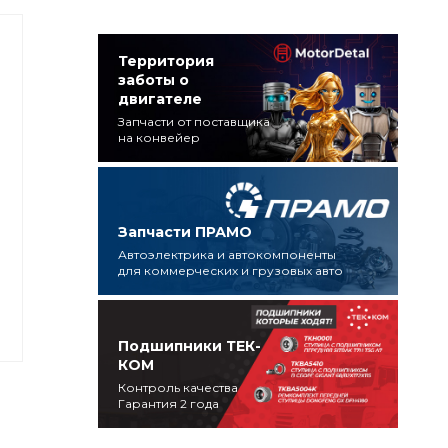
Территория
заботы о
двигателе
Запчасти от поставщика
на конвейер
Запчасти ПРАМО
Автоэлектрика и автокомпоненты
для коммерческих и грузовых авто
Подшипники ТЕК-
КОМ
Контроль качества
Гарантия 2 года