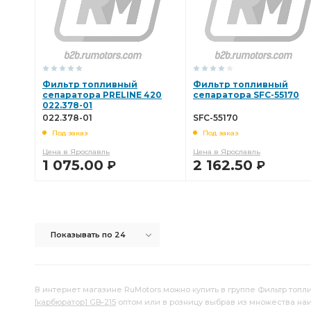
Фильтр топливный
Фильтр топливный
сепаратора PRELINE 420
сепаратора SFC-55170
022.378-01
022.378-01
SFC-55170
Под заказ
Под заказ
Цена в Ярославль
Цена в Ярославль
1 075.00
2 162.50
Р
Р
В КОРЗИНУ
В КОРЗИНУ
Показывать по 24
В интернет магазине RuMotors можно купить в группе Фильтр топл
[карбюратор] GB-215
оптом или в розницу выбрав из множества на