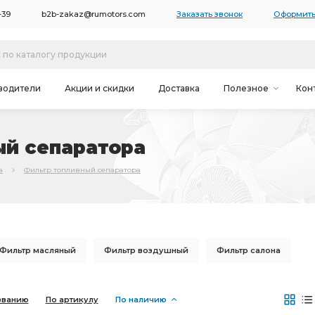
-39
b2b-zakaz@rumotors.com
Заказать звонок
Оформить
водители
Акции и скидки
Доставка
Полезное
Кон
ый сепаратора
а
Фильтр топливный сепаратора
Фильтр масляный
Фильтр воздушный
Фильтр салона
д.
грубой очистки
Фильтр осушителя
званию
По артикулу
По наличию
очистки топлива
Фильтр топливный сепаратор