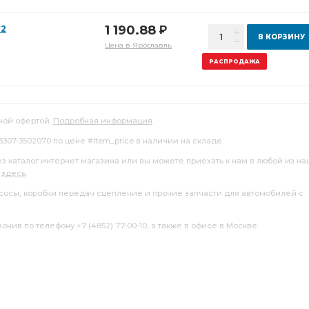
1 190.88
12
Р
В КОРЗИНУ
Цена в Ярославль
РАСПРОДАЖА
ной офертой.
Подробная информация
3307-3502070 по цене #item_price в наличии на складе.
ез каталог интернет магазина или вы можете приехать к нам в любой из н
я
здесь
.
насосы, коробки передач сцепление и прочие запчасти для автомобилей с
нив по телефону +7 (4852) 77-00-10, а также в офисе в Москве.