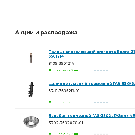
Акции и распродажа
Палец направляющий суппорта Волга-311
3501214
3105-3501214
В наличии 2 шт.
Цилиндр главный тормозной ГАЗ-53 б/бач
53-11-3505211-01
В наличии 1 шт.
Барабан тормозной ГАЗ-3302 , ГАЗель N
3302-3502070-01
В наличии 2 шт.