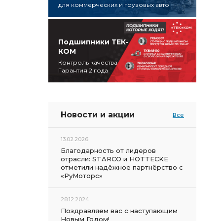
для коммерческих и грузовых авто
Подшипники ТЕК-
КОМ
Контроль качества
Гарантия 2 года
Новости и акции
Все
13.02.2026
Благодарность от лидеров
отрасли: STARCO и HOTTECKE
отметили надёжное партнёрство с
«РуМоторс»
28.12.2024
Поздравляем вас с наступающим
Новым Годом!