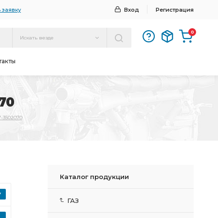
 заявку
Вход
Регистрация
0
Искать везде
такты
70
7-3502070
Каталог продукции
ГАЗ