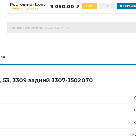
Ростов-на-Дону
9 050.00
0 шт.
Р
Товар под заказ
Данные обновлены: 08.08.2026 в 16:04
вка
 53, 3309 задний 3307-3502070
2