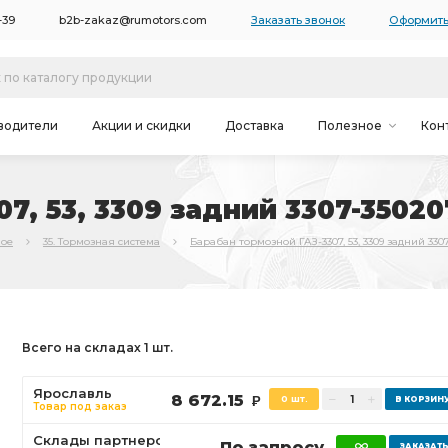
-39
b2b-zakaz@rumotors.com
Заказать звонок
Оформить
водители
Акции и скидки
Доставка
Полезное
Кон
7, 53, 3309 задний 3307-35020
ное
35. Тормозная система
Барабан тормозной ГАЗ-3307, 53, 3309 задний 330
Всего на складах 1 шт.
Ярославль
8 672.15
0 шт.
Р
Товар под заказ
Склады партнеров
По запросу