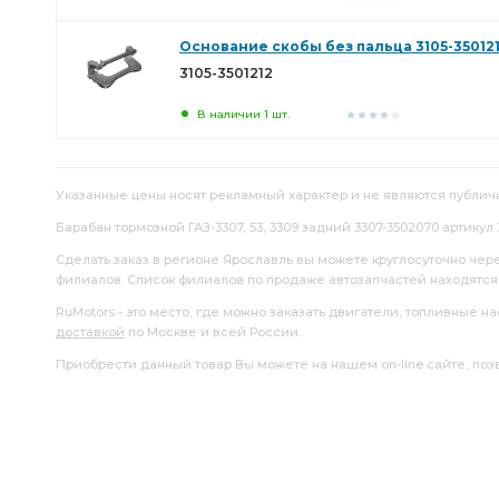
Основание скобы без пальца 3105-35012
3105-3501212
В наличии 1 шт.
Указанные цены носят рекламный характер и не являются публич
Барабан тормозной ГАЗ-3307, 53, 3309 задний 3307-3502070 артикул 
Сделать заказ в регионе Ярославль вы можете круглосуточно чер
филиалов. Список филиалов по продаже автозапчастей находятс
RuMotors - это место, где можно заказать двигатели, топливные 
доставкой
по Москве и всей России.
Приобрести данный товар Вы можете на нашем on-line сайте, позво