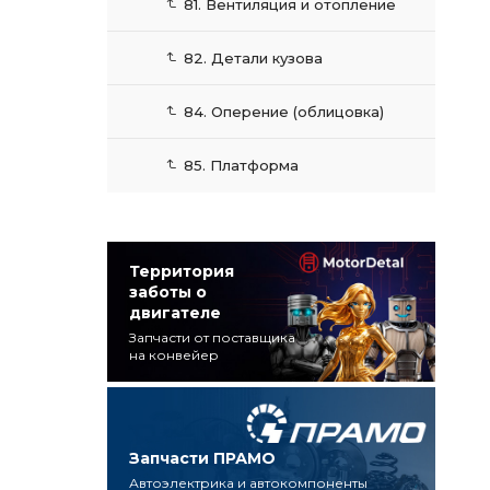
81. Вентиляция и отопление
82. Детали кузова
84. Оперение (облицовка)
85. Платформа
Территория
заботы о
двигателе
Запчасти от поставщика
на конвейер
Запчасти ПРАМО
Автоэлектрика и автокомпоненты