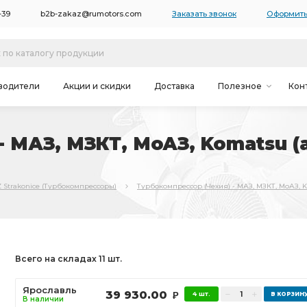
-39
b2b-zakaz@rumotors.com
Заказать звонок
Оформить
водители
Акции и скидки
Доставка
Полезное
Кон
 МАЗ, МЗКТ, МоАЗ, Komatsu (ан
 Strakonice (Турбокомпрессоры)
Турбокомпрессор (Чехия) - МАЗ, МЗКТ, МоАЗ, Kom
Всего на складах 11 шт.
Ярославль
39 930.00
4 шт.
Р
В наличии