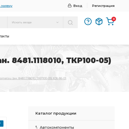
 заявку
Вход
Регистрация
0
Искать везде
такты
. 8481.1118010, ТКР100-05)
atsu (ан. 8481.1118010, ТКР100-05) К36-86-01
Каталог продукции
Автокомпоненты