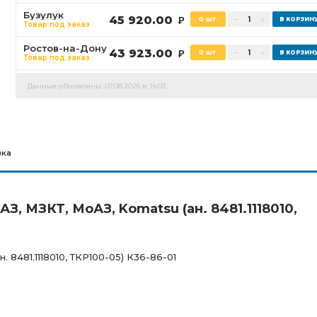
Бузулук
45 920.00
0 шт.
Р
Товар под заказ
Ростов-на-Дону
43 923.00
0 шт.
Р
Товар под заказ
Данные обновлены: 07.08.2026 в 14:03
вка
З, МЗКТ, МоАЗ, Komatsu (ан. 8481.1118010,
 8481.1118010, ТКР100-05) К36-86-01