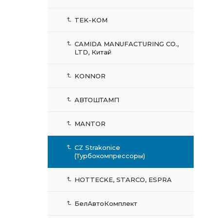
TEK-KOM
CAMIDA MANUFACTURING CO.,
LTD, Китай
KONNOR
АВТОШТАМП
MANTOR
CZ Strakonice
(Турбокомпрессоры)
HOTTECKE, STARCO, ESPRA
БелАвтоКомплект