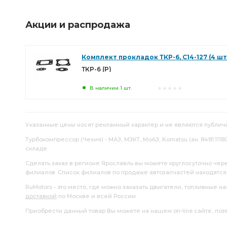
Акции и распродажа
Комплект прокладок ТКР-6, С14-127 (4 шт.
ТКР-6 (Р)
В наличии 1 шт.
Указанные цены носят рекламный характер и не являются публич
Турбокомпрессор (Чехия) - МАЗ, МЗКТ, МоАЗ, Komatsu (ан. 8481.11180
складе.
Сделать заказ в регионе Ярославль вы можете круглосуточно чер
филиалов. Список филиалов по продаже автозапчастей находятс
RuMotors - это место, где можно заказать двигатели, топливные 
доставкой
по Москве и всей России.
Приобрести данный товар Вы можете на нашем on-line сайте, позво