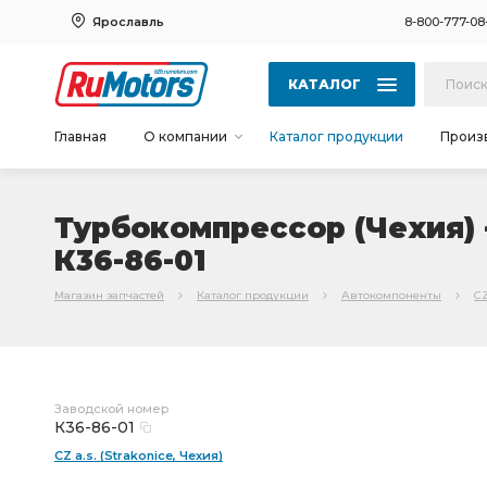
Ярославль
8-800-777-08
КАТАЛОГ
Главная
О компании
Каталог продукции
Произ
Турбокомпрессор (Чехия) -
К36-86-01
Магазин запчастей
Каталог продукции
Автокомпоненты
CZ
Заводской номер
К36-86-01
CZ a.s. (Strakonice, Чехия)