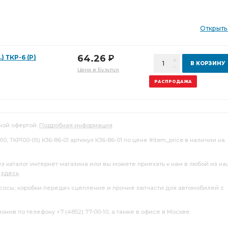
Открыть
64.26
) ТКР-6 (Р)
Р
В КОРЗИНУ
Цена в Бузулук
РАСПРОДАЖА
ной офертой.
Подробная информация
10, ТКР100-05) К36-86-01 артикул К36-86-01 по цене #item_price в наличии на
ез каталог интернет магазина или вы можете приехать к нам в любой из н
я
здесь
.
насосы, коробки передач сцепление и прочие запчасти для автомобилей с
нив по телефону +7 (4852) 77-00-10, а также в офисе в Москве.