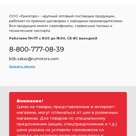
ООО «Румоторс» - крупный оптовый поставщик продукции,
работает по прямым договорам с заводами-производителями.
Вся продукция имеет сертификаты, сервисные талоны и
технические паспорта.
Работаем ПН-ПТ c 8:00 до 18:00, СБ-ВС выходной
8-800-777-08-39
b2b-zakaz@rumotors.com
Заказать звонок
Внимание!
Цены на товары, представленные в интернет-
магазине, могут отличаться от цен в розничных
магазинах. Для товаров по специальному
предложению (акция, спецпредложение и т.д.)
цена указана на условиях самовывоза со
склада, на котором позиция находится в