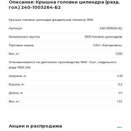
Ростов-на-Дону
Товар под заказ
Описание: Крышка головки цилиндра (разд.
гол.) 240-1003264-Б2
3 488.00
Р
0 шт.
Крышка головки цилиндра
(раздельные
головки) ЯМЗ
Артикул
240-1003264-Б2
Каталожная группа
1003 Головка цилиндров
Торговая марка
ОАО
«Автодизель
»
Вес, кг
1,250
Устанавливается на двигатели производства ЯМЗ -12шт., модельного
ряда ЯМЗ-240.
Ширина, м:
0.13
Высота, м:
0.2
Длина, м:
0.1
Вес, кг:
1.22
Акции и распродажа