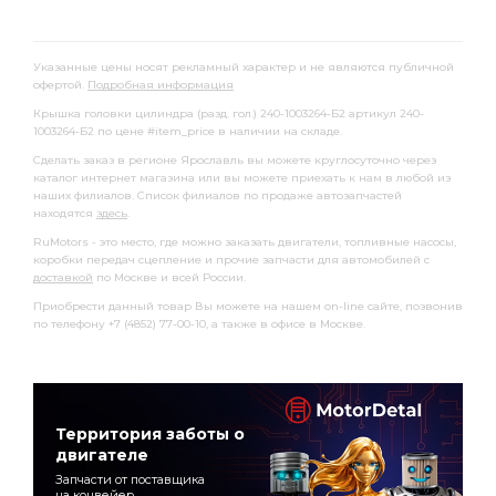
Указанные цены носят рекламный характер и не являются публичной
офертой.
Подробная информация
Крышка головки цилиндра (разд. гол.) 240-1003264-Б2 артикул 240-
1003264-Б2 по цене #item_price в наличии на складе.
Сделать заказ в регионе Ярославль вы можете круглосуточно через
каталог интернет магазина или вы можете приехать к нам в любой из
наших филиалов. Список филиалов по продаже автозапчастей
находятся
здесь
.
RuMotors - это место, где можно заказать двигатели, топливные насосы,
коробки передач сцепление и прочие запчасти для автомобилей с
доставкой
по Москве и всей России.
Приобрести данный товар Вы можете на нашем on-line сайте, позвонив
по телефону +7 (4852) 77-00-10, а также в офисе в Москве.
Территория заботы о
двигателе
Запчасти от поставщика
на конвейер