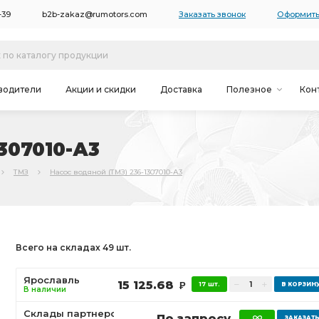
-39
b2b-zakaz@rumotors.com
Заказать звонок
Оформить
водители
Акции и скидки
Доставка
Полезное
Кон
307010-А3
ТМЗ
Насос водяной (ТМЗ) 236-1307010-А3
Всего на складах 49 шт.
Ярославль
15 125.68
17 шт.
Р
В наличии
Склады партнеров
По запросу