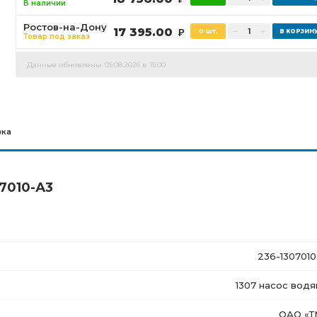
В наличии
Ростов-на-Дону
17 395.00
0 шт.
Р
Товар под заказ
Данные обновлены: 09.08.2026 в 15:00
вка
7010-А3
236-1307010
1307 насос водя
ОАО
«Т