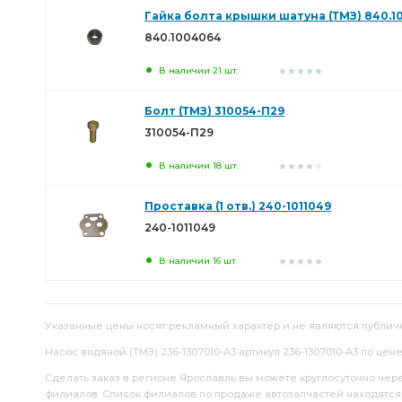
Гайка болта крышки шатуна (ТМЗ) 840.1
840.1004064
В наличии 21 шт.
Болт (ТМЗ) 310054-П29
310054-П29
В наличии 18 шт.
Проставка (1 отв.) 240-1011049
240-1011049
В наличии 16 шт.
Указанные цены носят рекламный характер и не являются публич
Насос водяной (ТМЗ) 236-1307010-А3 артикул 236-1307010-А3 по цене
Сделать заказ в регионе Ярославль вы можете круглосуточно чер
филиалов. Список филиалов по продаже автозапчастей находятс