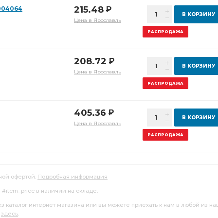
215.48
004064
Р
В КОРЗИНУ
Цена в Ярославль
РАСПРОДАЖА
208.72
Р
В КОРЗИНУ
Цена в Ярославль
РАСПРОДАЖА
405.36
Р
В КОРЗИНУ
Цена в Ярославль
РАСПРОДАЖА
ной офертой.
Подробная информация
 #item_price в наличии на складе.
ез каталог интернет магазина или вы можете приехать к нам в любой из н
я
здесь
.