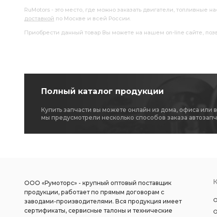
RuMotors - это место, где можно заказать двигатели, топливные 
доставкой
по Москве и всей России.
Приобрести данный товар Вы можете на нашем on-line сайте, позво
Полный каталог продукции
Купить запчасти вы можете онлайн из дома, офиса или 
мы предусмотрели несколько способов заказа автозапч
ООО «Румоторс» - крупный оптовый поставщик
продукции, работает по прямым договорам с
О
заводами-производителями. Вся продукция имеет
сертификаты, сервисные талоны и технические
О