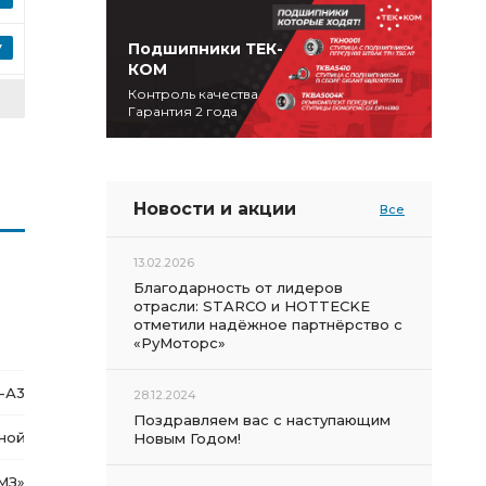
Подшипники ТЕК-
КОМ
Контроль качества
Гарантия 2 года
Новости и акции
Все
13.02.2026
Благодарность от лидеров
отрасли: STARCO и HOTTECKE
отметили надёжное партнёрство с
«РуМоторс»
-А3
28.12.2024
Поздравляем вас с наступающим
ной
Новым Годом!
МЗ
»