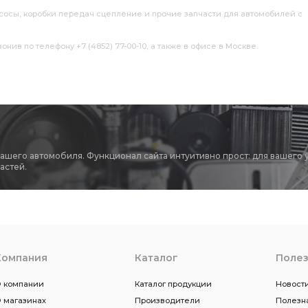
насосы, коробки передач сцепление и прочие запчасти для автомобилей с
нив по телефону +7 (4852) 77-00-10, а также в офисе в Москве.
вашего автомобиля. Функционал сайта интуитивно прост: для вашего 
астей.
Компания
Каталог
Поле
 компании
Каталог продукции
Новости
 магазинах
Производители
Полезн