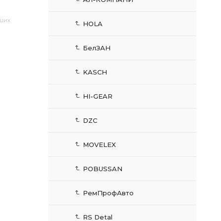
аших
HOLA
БелЗАН
KASCH
HI-GEAR
DZC
MOVELEX
POBUSSAN
РемПрофАвто
RS Detal