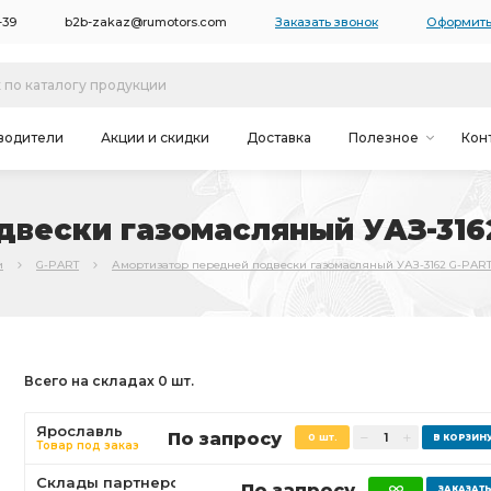
-39
b2b-zakaz@rumotors.com
Заказать звонок
Оформить
водители
Акции и скидки
Доставка
Полезное
Кон
вески газомасляный УАЗ-3162
и
G-PART
Амортизатор передней подвески газомасляный УАЗ-3162 G-PART 
Всего на складах 0 шт.
Ярославль
По запросу
0 шт.
Товар под заказ
Склады партнеров
По запросу