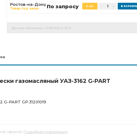
Ростов-на-Дону
По запросу
0 шт.
Товар под заказ
Данные обновлены: 10.08.2026 в 06:14
вка
ески газомасляный УАЗ-3162 G-PART
2 G-PART GP.31201019
ной офертой.
Подробная информация