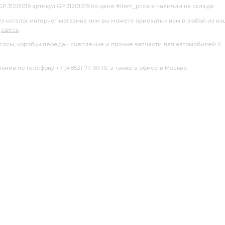
1201019 артикул GP.31201019 по цене #item_price в наличии на складе.
ез каталог интернет магазина или вы можете приехать к нам в любой из н
я
здесь
.
насосы, коробки передач сцепление и прочие запчасти для автомобилей с
нив по телефону +7 (4852) 77-00-10, а также в офисе в Москве.