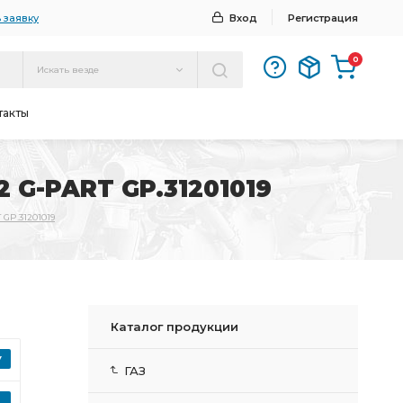
 заявку
Вход
Регистрация
0
Искать везде
такты
 G-PART GP.31201019
GP.31201019
Каталог продукции
ГАЗ