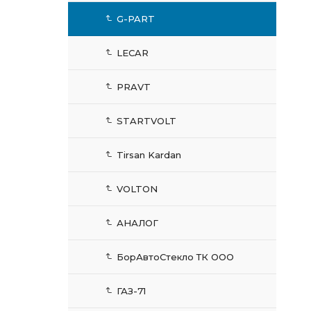
G-PART
LECAR
PRAVT
STARTVOLT
Tirsan Kardan
VOLTON
АНАЛОГ
БорАвтоСтекло ТК ООО
ГАЗ-71